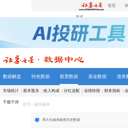
首页
更多
数据解盘
特色数据
股票数据
基金数据
债券
市场统计
股本股东
收入构成
分红送配
业绩快报
财务指标
|
|
|
|
|
|
千股千评
首页
>
融资融券
周大生融资融券历史数据