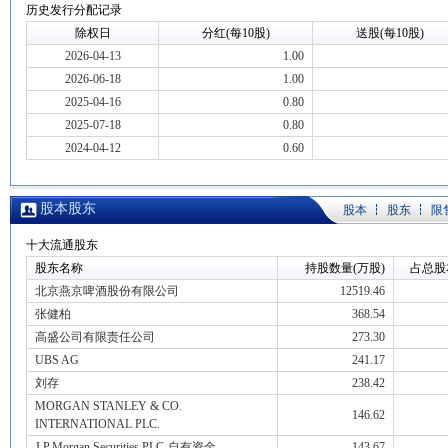
历史发行分配记录
除权日
分红(每10股)
送股(每10股)
2026-04-13
1.00
2026-06-18
1.00
2025-04-16
0.80
2025-07-18
0.80
2024-04-12
0.60
股本股东
股本
股东
限
十大流通股东
股东名称
持股数量(万股)
占总股
北京燕京啤酒股份有限公司
12519.46
张健柏
368.54
高盛公司有限责任公司
273.30
UBS AG
241.17
刘存
238.42
MORGAN STANLEY & CO.
146.62
INTERNATIONAL PLC.
J.P.Morgan Securities PLC-自有资金
143.67