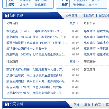
交易
董秘互动
每日必读
产品
大宗交易
千股千评
必读
推荐
龙虎榜
快讯播报
资金流向
问小巴
新闻资讯
公司新闻
行业新闻
最新公
公司新闻
更多>>
最新公告
本周盘点（8.3-8.7）：惠泉啤酒周跌0.72%，...
08-08
惠泉啤酒: 福建省燕
惠泉啤酒（600573）周评：本周跌0.72%，主力...
08-08
惠泉啤酒: 福建省燕
股票行情快报：惠泉啤酒（600573）8月7日主...
08-07
惠泉啤酒: 福建省燕
8月7日非白酒行业十大熊股一览
08-07
惠泉啤酒: 关于福建
惠泉啤酒（600573）8月7日主力资金净卖出6...
08-07
惠泉啤酒: 福建省燕
行业新闻
更多>>
研究报告
商贸零售行业周报：AI赋能教育与人服，产...
08-09
暂无新闻
煤炭行业研究：动力煤供需矛盾显现涨价加...
08-09
黑色金属周报：铁水阶段回升，去库仍然不足
08-09
有色金属行业研究：加息预期缓解，钨战略...
08-09
公用事业行业研究：考核电力供应裕度，关...
08-09
公司资料
简介
主营
高管
重