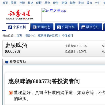
首页
股票
行情
数据
研报
基金
债券
期指
期货
期权
黄金
外汇
个股资料
新闻动态
公司资料
融资分红
当前位置：
首页
-
行情中心
-
惠泉啤酒(600573)
-
个股资料
惠泉啤酒
流通市值：
24.10亿
总
(600573)
流通股本：
2.50亿
总
投资者互动
惠泉啤酒(600573)答投资者问
董秘您好，贵司应拓展网购渠道，如京东等，不
的啤酒。