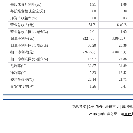
每股未分配利润(元)
1.91
1.88
每股经营性现金流(元)
0.00
0.39
净资产收益率(%)
0.60
6.03
营业总收入(元)
1.51亿
6.40亿
营业总收入同比增长(%)
6.61
-1.05
归属净利润(元)
822.45万
7999.05万
归属净利润同比增长(%)
30.20
23.38
扣非净利润(元)
726.27万
7699.55万
扣非净利润同比增长(%)
18.97
27.88
毛利率(%)
32.87
34.89
净利率(%)
5.33
12.52
资产负债率(%)
20.14
21.71
存货周转率(次)
1.26
5.47
网站导航
|
公司简介
|
法律声明
|
诚聘英
欢迎访问证券之星！请
点此