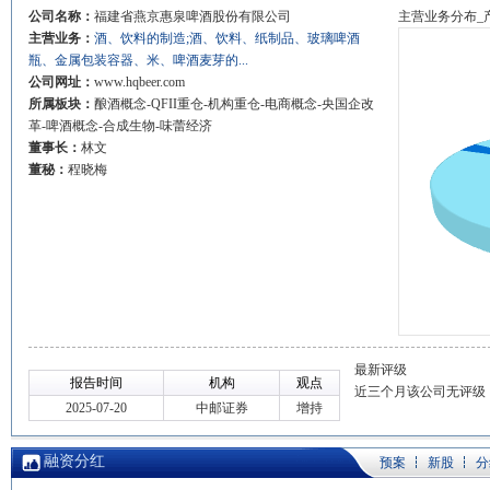
公司名称：
福建省燕京惠泉啤酒股份有限公司
主营业务分布_
主营业务：
酒、饮料的制造;酒、饮料、纸制品、玻璃啤酒
瓶、金属包装容器、米、啤酒麦芽的...
公司网址：
www.hqbeer.com
所属板块：
酿酒概念-QFII重仓-机构重仓-电商概念-央国企改
革-啤酒概念-合成生物-味蕾经济
董事长：
林文
董秘：
程晓梅
最新评级
报告时间
机构
观点
近三个月该公司无评级
2025-07-20
中邮证券
增持
融资分红
预案
新股
分