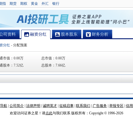
期指
期货
期权
黄金
外汇
银行
公司资料
融资分红
股本股东
财务分析
资分红
-
分配预案
通市值：
0.00万
总市值：
0.00万
通股本：
7.52亿
总股本：
7.66亿
导航
|
公司简介
|
法律声明
|
诚聘英才
|
征稿启事
|
联系我们
|
广告服务
|
举报专区
|
信用
欢迎访问证券之星！请
点此
与我们联系 版权所有：Copyright © 1996-
2026