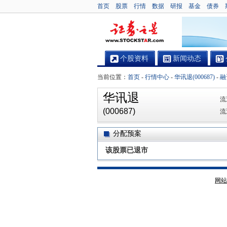
首页
股票
行情
数据
研报
基金
债券
个股资料
新闻动态
当前位置：
首页
-
行情中心
-
华讯退(000687)
-
融
华讯退
流
(000687)
流
分配预案
该股票已退市
网站