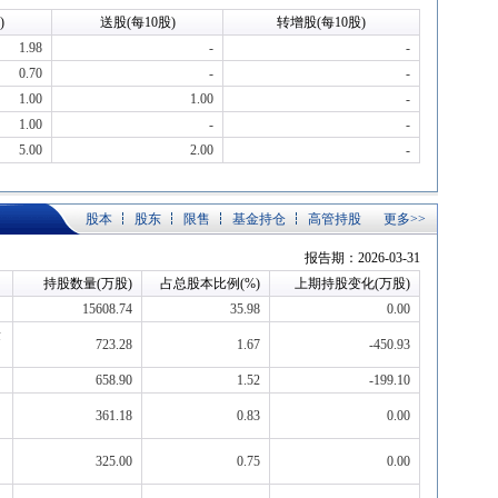
)
送股(每10股)
转增股(每10股)
1.98
-
-
0.70
-
-
1.00
1.00
-
1.00
-
-
5.00
2.00
-
股本
股东
限售
基金持仓
高管持股
更多>>
报告期：2026-03-31
持股数量(万股)
占总股本比例(%)
上期持股变化(万股)
15608.74
35.98
0.00
量
723.28
1.67
-450.93
658.90
1.52
-199.10
361.18
0.83
0.00
325.00
0.75
0.00
灵