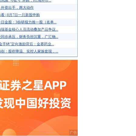
讯抛“亏收亏”并购，H1海外市...
！外资出手，两大动作
看 | 8月7日一只新股申购
日金股：3份研报力推一股（名单...
瑞基金核心人员流动叠加产品争议...
同步承压，财务负担沉重，广汇物...
金手铐”定向激励背后：金赛药业...
创：股价降温、实控人家族套现，...