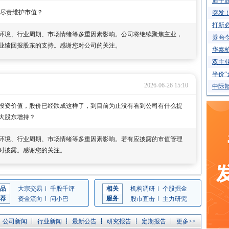
通宇通
职尽责维护市值？
突发
打新必
环境、行业周期、市场情绪等多重因素影响。公司将继续聚焦主业，
券商今
业绩回报股东的支持。感谢您对公司的关注。
华泰柏
双主业
半价“
2026-06-26 15:10
中际旭
投资价值，股价已经跌成这样了，到目前为止没有看到公司有什么提
大股东增持？
环境、行业周期、市场情绪等多重因素影响。若有应披露的市值管理
时披露。感谢您的关注。
品
大宗交易
千股千评
相关
机构调研
个股掘金
荐
服务
资金流向
问小巴
股市直击
主力研究
公司新闻
行业新闻
最新公告
研究报告
定期报告
更多>>