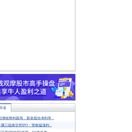
导读
陷增收降利困局，新泉股份净利率...
属三战港交所IPO：营收猛涨利...