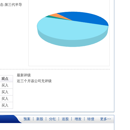
概念-第三代半导
最新评级
观点
近三个月该公司无评级
买入
买入
买入
买入
预案
新股
分红
送股
增发
转债
更多>>