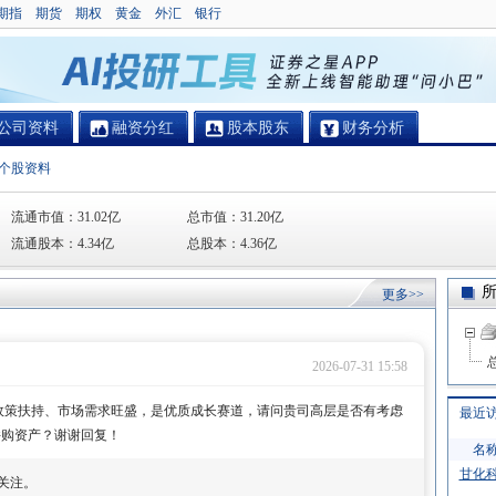
期指
期货
期权
黄金
外汇
银行
公司资料
融资分红
股本股东
财务分析
个股资料
流通市值：
31.02亿
总市值：
31.20亿
流通股本：
4.34亿
总股本：
4.36亿
更多>>
2026-07-31 15:58
业政策扶持、市场需求旺盛，是优质成长赛道，请问贵司高层是否有考虑
最近
并购资产？谢谢回复！
名
甘化
关注。