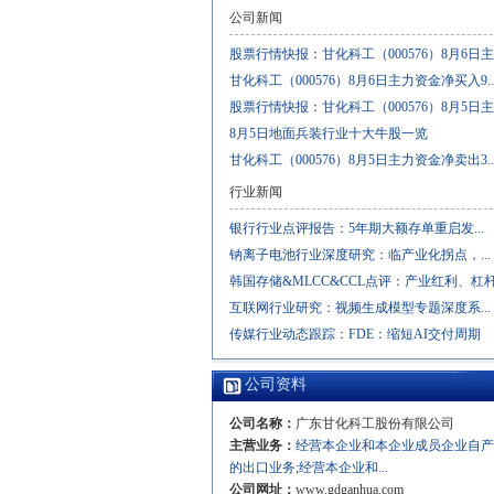
公司新闻
股票行情快报：甘化科工（000576）8月6日主..
甘化科工（000576）8月6日主力资金净买入9..
股票行情快报：甘化科工（000576）8月5日主..
8月5日地面兵装行业十大牛股一览
甘化科工（000576）8月5日主力资金净卖出3..
行业新闻
银行行业点评报告：5年期大额存单重启发...
钠离子电池行业深度研究：临产业化拐点，...
韩国存储&MLCC&CCL点评：产业红利、杠杆与
互联网行业研究：视频生成模型专题深度系...
传媒行业动态跟踪：FDE：缩短AI交付周期
公司资料
公司名称：
广东甘化科工股份有限公司
主营业务：
经营本企业和本企业成员企业自
的出口业务;经营本企业和...
公司网址：
www.gdganhua.com