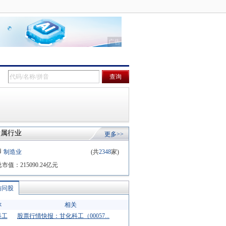
所属行业
更多>>
制造业
(共
2348
家)
总市值：
215090.24
亿元
访问股
称
相关
科工
股票行情快报：甘化科工（00057...