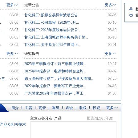
更多>>
最新公告
更多>>
.
08-06
甘化科工: 股票交易异常波动公告
07-05
.
08-06
甘化科工: 公司章程（2026年6月...
06-10
.
08-05
甘化科工: 2025年度股东会决议公...
06-10
08-05
甘化科工: 上海国瓴律师事务所关于甘...
06-10
.
08-05
甘化科工: 关于举办2025年度网上...
06-01
更多>>
研究报告
更多>>
08-06
2025年三季报点评：前三季度业绩显...
10-27
08-06
2025年中报点评：电源和特种合金均...
09-02
...
08-06
购入弹药核心资产，迎接装备放量大周期...
08-25
08-06
2022年年报点评：聚焦军工产业元年...
04-13
08-06
广东甘化2019年年度报告点评：军工...
04-03
简介
主营
高管
重组
诉讼
股权
投资
更多>>
主营业务分布_产品
报告期2025年度
产产品及相关技术