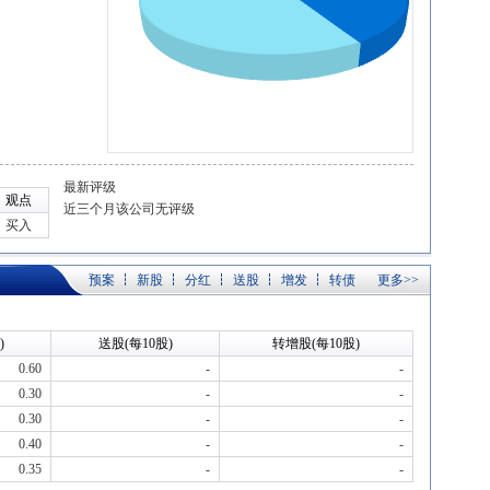
最新评级
观点
近三个月该公司无评级
买入
预案
新股
分红
送股
增发
转债
更多>>
)
送股(每10股)
转增股(每10股)
0.60
-
-
0.30
-
-
0.30
-
-
0.40
-
-
0.35
-
-