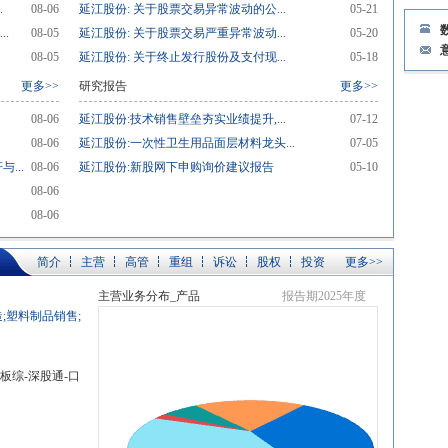
.
08-06
延江股份: 关于股票交易异常波动的公...
05-21
.
08-05
延江股份: 关于股票交易严重异常波动...
05-20
08-05
延江股份: 关于终止发行股份及支付现...
05-18
更多>>
研究报告
更多>>
08-06
延江股份:技术销售壁垒夯实业绩提升,...
07-12
08-06
延江股份:一次性卫生用品面层材料龙头...
07-05
...
08-06
延江股份:新股网下申购询价建议报告
05-10
08-06
08-06
简介
主营
高管
重组
诉讼
股权
投资
更多>>
主营业务分布_产品
报告期2025年度
;塑料制品销售;
业板综-深股通-口