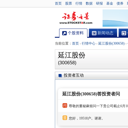
首页
股票
行情
数据
研报
基金
债券
个股资料
新闻动态
当前位置：
首页
-
行情中心
-
延江股份(300658)
-
延江股份
(300658)
投资者互动
延江股份(300658)答投资者问
尊敬的董秘麻烦问一下贵公司截止6月1
您好，19518户。谢谢。