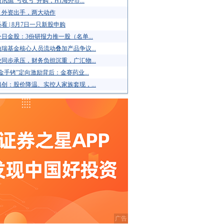
讯抛“亏收亏”并购，H1海外市...
！外资出手，两大动作
看 | 8月7日一只新股申购
日金股：3份研报力推一股（名单...
瑞基金核心人员流动叠加产品争议...
同步承压，财务负担沉重，广汇物...
金手铐”定向激励背后：金赛药业...
创：股价降温、实控人家族套现，...