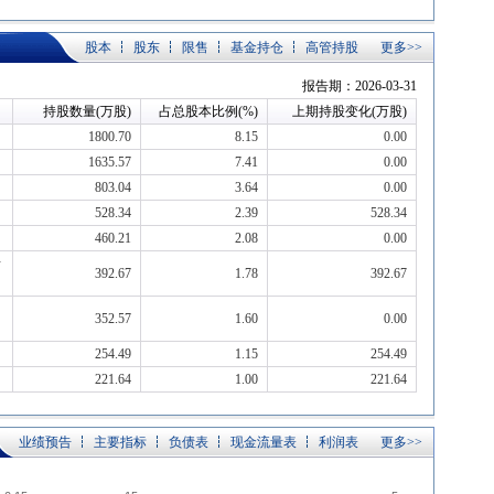
股本
股东
限售
基金持仓
高管持股
更多>>
报告期：2026-03-31
持股数量(万股)
占总股本比例(%)
上期持股变化(万股)
1800.70
8.15
0.00
1635.57
7.41
0.00
803.04
3.64
0.00
528.34
2.39
528.34
460.21
2.08
0.00
活
392.67
1.78
392.67
352.57
1.60
0.00
254.49
1.15
254.49
221.64
1.00
221.64
业绩预告
主要指标
负债表
现金流量表
利润表
更多>>