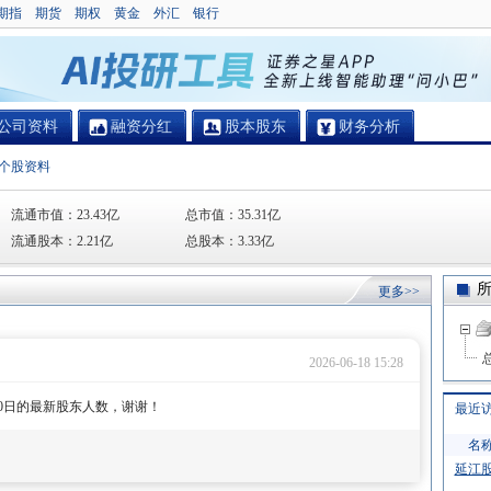
期指
期货
期权
黄金
外汇
银行
公司资料
融资分红
股本股东
财务分析
个股资料
流通市值：
23.43亿
总市值：
35.31亿
流通股本：
2.21亿
总股本：
3.33亿
更多>>
2026-06-18 15:28
0日的最新股东人数，谢谢！
最近
名
延江