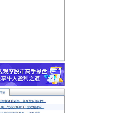
导读
陷增收降利困局，新泉股份净利率...
属三战港交所IPO：营收猛涨利...