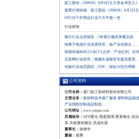
延江股份（300658）8月6日主力资金净买入1..
股票行情快报：延江股份（300658）8月5日主..
8月5日个护用品行业六大牛股一览
行业新闻
银行行业点评报告：5年期大额存单重启发...
钠离子电池行业深度研究：临产业化拐点，...
韩国存储&MLCC&CCL点评：产业红利、杠杆与
互联网行业研究：视频生成模型专题深度系...
传媒行业动态跟踪：FDE：缩短AI交付周期
公司资料
公司名称：
厦门延江新材料股份有限公司
主营业务：
新材料技术推广服务;塑料制品制造
产业用纺织制成品制造;...
公司网址：
www.yanjan.com
所属板块：
QFII重仓-预盈预增-婴童概念-创
罩-并购重组概念-高成长股
董事长：
谢继华
董秘：
黄腾