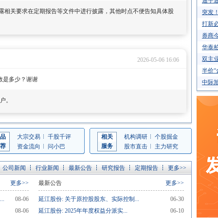
通宇通
露相关要求在定期报告等文件中进行披露，其他时点不便告知具体股
突发
打新必
券商今
华泰柏
双主业
2026-05-06 16:06
半价“
总数是多少？谢谢
中际旭
9户。
品
大宗交易
千股千评
相关
机构调研
个股掘金
荐
服务
资金流向
问小巴
股市直击
主力研究
公司新闻
行业新闻
最新公告
研究报告
定期报告
更多>>
更多>>
最新公告
更多>>
.
08-06
延江股份: 关于原控股股东、实际控制...
06-30
08-06
延江股份: 2025年年度权益分派实...
06-10