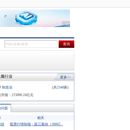
所属行业
更多>>
制造业
(共
2348
家)
总市值：
215090.24
亿元
访问股
称
相关
股份
股票行情快报：延江股份（30065...