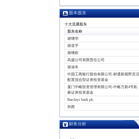
股本股东
十大流通股东
股东名称
谢继华
谢道平
谢继权
高盛公司有限责任公司
谢淑冬
中国工商银行股份有限公司-财通新视野灵
配置混合型证券投资基金
厦门中略投资管理有限公司-中略万新4号私
募证券投资基金
Barclays bank plc
孙茜
财务分析