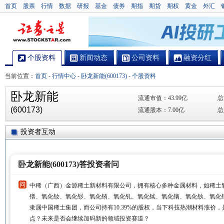
首页
股票
行情
数据
研报
基金
债券
期指
期货
期权
黄金
外汇
个股资料
新闻动态
公司资料
融资分红
当前位置：
首页
-
行情中心
-
卧龙新能(600173)
-
个股资料
卧龙新能
流通市值：
43.99亿
总
(600173)
流通股本：
7.00亿
总
投资者互动
卧龙新能(600173)答投资者问
中稀（广西）金源稀土新材料有限公司，拥有核心多种金属材料，如稀土
镨、氧化钕、氧化钐、氧化铕、氧化钆、氧化铽、氧化镝、氧化钬、氧化
隶属中国稀土集团，而公司持有10.39%的股权，当下科技热潮材料涨价
点？未来是否会继续加码新的领域投资赛道？