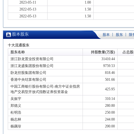
2023-05-11
1.00
2022-05-13
1.50
2022-05-13
1.50
股本股东
股本
股东
限
十大流通股东
股东名称
持股数量(万股)
占总股
浙江卧龙置业投资有限公司
31410.44
浙江龙盛集团股份有限公司
9759.53
卧龙控股集团有限公司
818.46
香港中央结算有限公司
501.66
中国工商银行股份有限公司-南方中证全指房
425.95
地产交易型开放式指数证券投资基金
吴振宇
310.14
郑德义
280.80
杜明浩
250.00
杨志林
244.00
杨藕珍
200.00