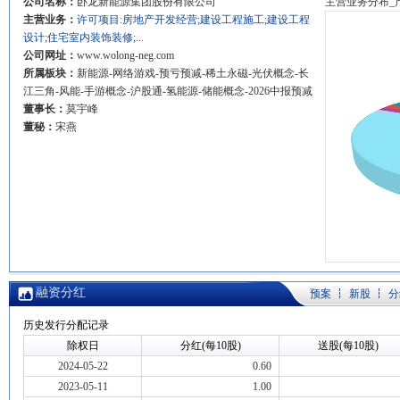
公司名称：
卧龙新能源集团股份有限公司
主营业务分布_
主营业务：
许可项目:房地产开发经营;建设工程施工;建设工程
设计;住宅室内装饰装修;...
公司网址：
www.wolong-neg.com
所属板块：
新能源-网络游戏-预亏预减-稀土永磁-光伏概念-长
江三角-风能-手游概念-沪股通-氢能源-储能概念-2026中报预减
董事长：
莫宇峰
董秘：
宋燕
融资分红
预案
新股
分
历史发行分配记录
除权日
分红(每10股)
送股(每10股)
2024-05-22
0.60
2023-05-11
1.00