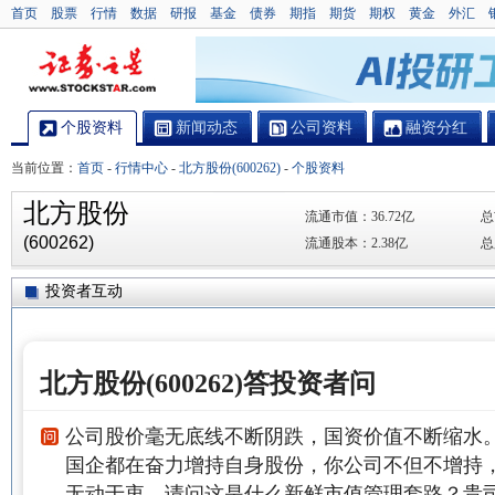
首页
股票
行情
数据
研报
基金
债券
期指
期货
期权
黄金
外汇
个股资料
新闻动态
公司资料
融资分红
当前位置：
首页
-
行情中心
-
北方股份(600262)
-
个股资料
北方股份
流通市值：
36.72亿
总
(600262)
流通股本：
2.38亿
总
投资者互动
北方股份(600262)答投资者问
公司股价毫无底线不断阴跌，国资价值不断缩水
国企都在奋力增持自身股份，你公司不但不增持
无动于衷。请问这是什么新鲜市值管理套路？贵