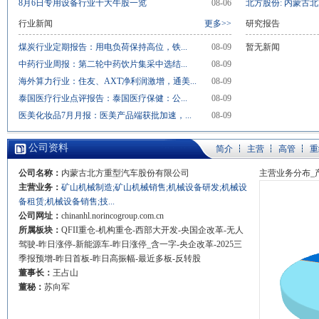
8月6日专用设备行业十大牛股一览
08-06
北方股份: 内蒙古北
行业新闻
更多>>
研究报告
煤炭行业定期报告：用电负荷保持高位，铁...
08-09
暂无新闻
中药行业周报：第二轮中药饮片集采中选结...
08-09
海外算力行业：住友、AXT净利润激增，通美...
08-09
泰国医疗行业点评报告：泰国医疗保健：公...
08-09
医美化妆品7月月报：医美产品端获批加速，...
08-09
公司资料
简介
主营
高管
重
公司名称：
内蒙古北方重型汽车股份有限公司
主营业务分布_
主营业务：
矿山机械制造;矿山机械销售;机械设备研发;机械设
备租赁;机械设备销售;技...
公司网址：
chinanhl.norincogroup.com.cn
所属板块：
QFII重仓-机构重仓-西部大开发-央国企改革-无人
驾驶-昨日涨停-新能源车-昨日涨停_含一字-央企改革-2025三
季报预增-昨日首板-昨日高振幅-最近多板-反转股
董事长：
王占山
董秘：
苏向军