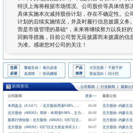
特沃上海将根据市场情况、公司股价等具体情形
具体实施本次减持股份计划，存在不确定性。公
计划的后续实施情况，并及时履行信息披露义务
营是市值管理的基础”，未来将继续努力以良好
回购等措施，目前公司暂无应披露而未披露的信
为准。感谢您对公司的关注！
交易
董秘互动
每日必读
产品
大宗交易
千股千评
必读
推荐
龙虎榜
快讯播报
资金流向
问小巴
新闻资讯
公司新闻
行业新闻
最新公
公司新闻
更多>>
最新公告
本周盘点（8.3-8.7）：北方股份周涨9.98%，...
08-08
北方股份: 内蒙古北
北方股份（600262）周评：本周涨9.98%，主力...
08-08
北方股份: 内蒙古北
股票行情快报：北方股份（600262）8月7日主...
08-07
北方股份: 内蒙古北
北方股份（600262）8月7日主力资金净买入1...
08-07
北方股份: 内蒙古北