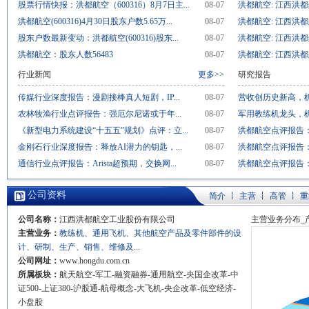
股票行情快报：洪都航空（600316）8月7日主...
08-07
洪都航空: 江西洪都
洪都航空(600316)4月30日股东户数5.65万...
08-07
洪都航空: 江西洪都
股东户数最新变动：洪都航空(600316)股东...
08-07
洪都航空: 江西洪都
洪都航空：股东人数56483
08-07
洪都航空: 江西洪都
行业新闻
更多>>
研究报告
传媒行业深度报告：漫剧接棒真人短剧，IP...
08-07
营收创历史新高，机
农林牧渔行业点评报告：强厄尔尼诺或于年...
08-07
军用教练机龙头，
《新型电力系统建设“十五五”规划》点评：立...
08-07
洪都航空点评报告：
金刚石行业深度报告：释放AI潜力的钥匙，...
08-07
洪都航空点评报告：
通信行业点评报告：Arista超预期，交换网...
08-07
洪都航空点评报告：2
公司资料
简介
主营
高管
重
公司名称：
江西洪都航空工业股份有限公司
主营业务分布_
主营业务：
教练机、通用飞机、其他航空产品及零件部件的设
计、研制、生产、销售、维修及...
公司网址：
www.hongdu.com.cn
所属板块：
航天航空-军工-融资融券-通用航空-央国企改革-中
证500-上证380-沪股通-航母概念-大飞机-央企改革-低空经济-
小盘股