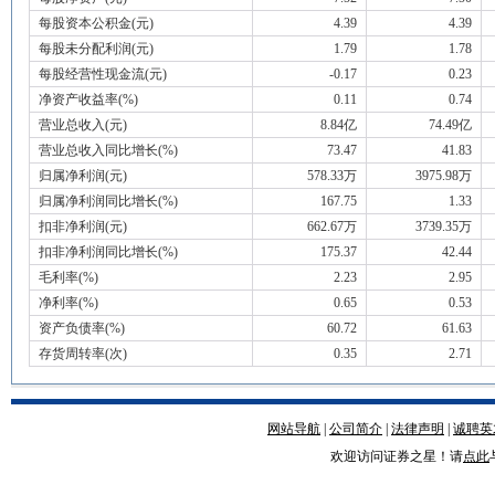
每股资本公积金(元)
4.39
4.39
每股未分配利润(元)
1.79
1.78
每股经营性现金流(元)
-0.17
0.23
净资产收益率(%)
0.11
0.74
营业总收入(元)
8.84亿
74.49亿
营业总收入同比增长(%)
73.47
41.83
归属净利润(元)
578.33万
3975.98万
归属净利润同比增长(%)
167.75
1.33
扣非净利润(元)
662.67万
3739.35万
扣非净利润同比增长(%)
175.37
42.44
毛利率(%)
2.23
2.95
净利率(%)
0.65
0.53
资产负债率(%)
60.72
61.63
存货周转率(次)
0.35
2.71
网站导航
|
公司简介
|
法律声明
|
诚聘英
欢迎访问证券之星！请
点此