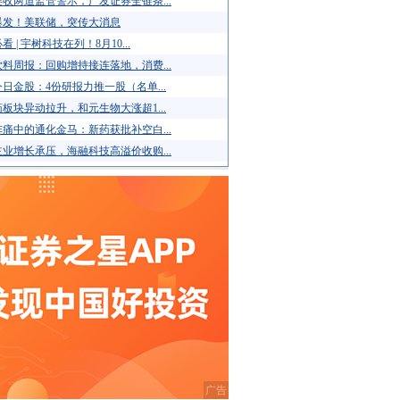
收两道监管警示，广发证券全链条...
爆发！美联储，突传大消息
看 | 宇树科技在列！8月10...
料周报：回购增持接连落地，消费...
日金股：4份研报力推一股（名单...
板块异动拉升，和元生物大涨超1...
痛中的通化金马：新药获批补空白...
业增长承压，海融科技高溢价收购...