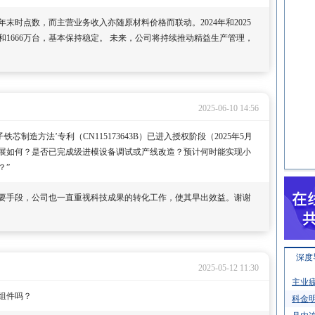
末时点数，而主营业务收入亦随原材料价格而联动。2024年和2025
台和1666万台，基本保持稳定。 未来，公司将持续推动精益生产管理，
2025-06-10 14:56
芯制造方法’专利（CN115173643B）已进入授权阶段（2025年5月
进展如何？是否已完成级进模设备调试或产线改造？预计何时能实现小
？”
要手段，公司也一直重视科技成果的转化工作，使其早出效益。谢谢
深度
2025-05-12 11:30
主业疲
组件吗？
科金明