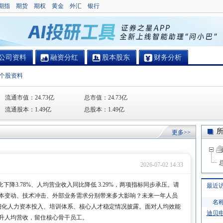
期指
期货
期权
黄金
外汇
银行
公司资料
融资分红
股本股东
财务分析
个股资料
流通市值：
24.73亿
总市值：
24.73亿
流通股本：
1.49亿
总股本：
1.49亿
更多>>
2026-07-02 14:33
数同比下降3.78%、人均营业收入同比降低 3.29%，两项指标同步承压。请
最近
本变动、技术冲击、外部业务需求分别带来多大影响？未来一年人员
名
财报细化人力资本投入、培训体系、核心人才稳定情况披露。面对人均效能
迪贝
升人均营收，留住核心骨干员工。