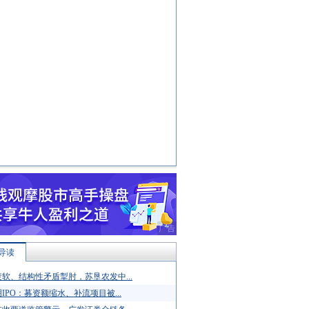
导读
软、结构性矛盾掣肘，苏垦农发中...
IPO：募资额缩水、补流项目被...