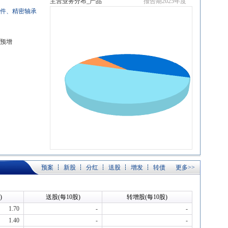
主营业务分布_产品
报告期2025年度
件、精密轴承
盈预增
预案
新股
分红
送股
增发
转债
更多>>
)
送股(每10股)
转增股(每10股)
1.70
-
-
1.40
-
-