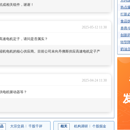
月内连
机或相关组件，谢谢！
热点
打新必
食品饮
2025-05-12 11:30
券商今
创新药
高速电机定子，请问是否属实？
转型阵
奶油主
缩机电机的核心供应商。目前公司未向丹佛斯供应高速电机定子产
2025-04-24 11:30
供电机驱动器等？
品
大宗交易
千股千评
相关
机构调研
个股掘金