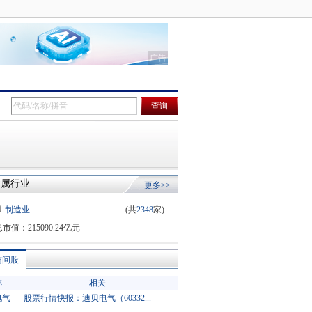
所属行业
更多>>
制造业
(共
2348
家)
总市值：
215090.24
亿元
访问股
称
相关
电气
股票行情快报：迪贝电气（60332...