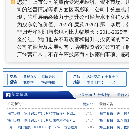
您好！上市公司的股价受宏观经济、资本市场、
司的经营情况等多方面因素影响。公司十分重视
现，管理层始终致力于提升公司经营水平和确保
为股东创造价值。2025年度及2026年第一季度
非归母净利润均实现同比大幅增长；2011-2025
金分红。我们也在不断改善和提升与投资者的互
公司的经营及发展动向，增强投资者对公司的了
产经营正常，不存在应披露而未披露的事项。感
交易
董秘互动
每日必读
产品
大宗交易
千股千评
必读
推荐
龙虎榜
快讯播报
资金流向
问小巴
新闻资讯
公司新闻
行业新闻
最新公
公司新闻
更多>>
最新公告
海立B股：预计2026年1-6月扣非后净利润盈...
07-14
海立股份：关于聘任
海立B股：预计2026年1-6月归属净利润盈利...
07-14
海立股份：第八届董
5月6日B股指数（000003）涨1.68%，成份股海...
05-06
海立股份：关于收到