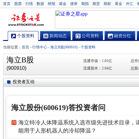
首页
股票
行情
数据
研报
基金
债券
期指
期货
期权
黄金
外汇
个股资料
新闻动态
公司资料
融资分红
当前位置：
首页
-
行情中心
-
海立B股(900910)
-
个股资料
海立B股
流通市值：
1.81亿
总市
(900910)
流通股本：
2.84亿
总股
投资者互动
海立股份(600619)答投资者问
海立特冷人体降温系统入选市级先进技术目录，
能用于人形机器人的冷却降温？