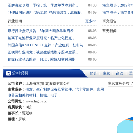
图解海立Ｂ股一季报：第一季度单季净利润...
04-30
海立股份：2019年
4月9日国证B指（399318）指数跌31%，成份股...
04-09
海立股份：独立董事2
行业新闻
更多>>
研究报告
银行行业点评报告：5年期大额存单重启发...
08-06
暂无新闻
钠离子电池行业深度研究：临产业化拐点，...
08-06
韩国存储&MLCC&CCL点评：产业红利、杠杆与...
08-06
互联网行业研究：视频生成模型专题深度系...
08-06
传媒行业动态跟踪：FDE：缩短AI交付周期
08-06
公司资料
简介
主营
高管
重
公司名称：
上海海立(集团)股份有限公司
主营业务分布_
主营业务：
研发、生产制冷设备及零部件、汽车零部件、家用
电器及相关的材料、机械、电子...
公司网址：
www.highly.cc
所属板块：
B股
董事长：
贾廷纲
董秘：
罗敏