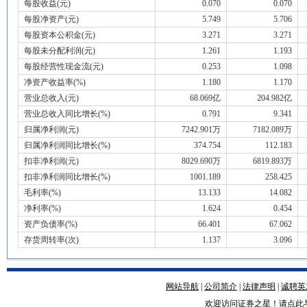
每股收益(元)
0.070
0.070
每股净资产(元)
5.749
5.706
每股资本公积金(元)
3.271
3.271
每股未分配利润(元)
1.261
1.193
每股经营性现金流(元)
0.253
1.098
净资产收益率(%)
1.180
1.170
营业总收入(元)
68.069亿
204.982亿
营业总收入同比增长(%)
0.791
9.341
归属净利润(元)
7242.901万
7182.089万
归属净利润同比增长(%)
374.754
112.183
扣非净利润(元)
8029.690万
6819.893万
扣非净利润同比增长(%)
1001.189
258.425
毛利率(%)
13.133
14.082
净利率(%)
1.624
0.454
资产负债率(%)
66.401
67.062
存货周转率(次)
1.137
3.096
网站导航
|
公司简介
|
法律声明
|
诚聘英
欢迎访问证券之星！请
点此