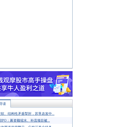
导读
软、结构性矛盾掣肘，苏垦农发中...
IPO：募资额缩水、补流项目被...