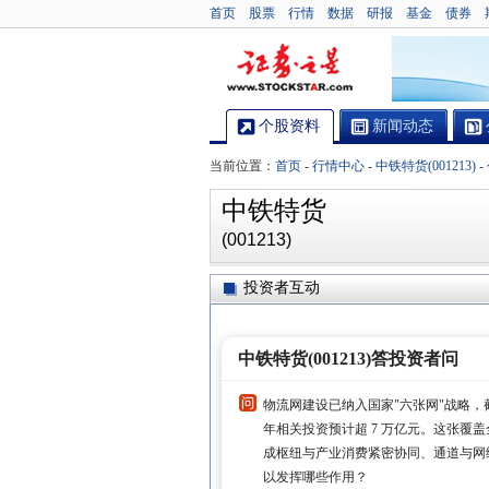
首页
股票
行情
数据
研报
基金
债券
个股资料
新闻动态
当前位置：
首页
-
行情中心
-
中铁特货(001213)
-
中铁特货
(001213)
投资者互动
中铁特货(001213)答投资者问
物流网建设已纳入国家"六张网"战略，截至 
年相关投资预计超 7 万亿元。这张覆盖
成枢纽与产业消费紧密协同、通道与网
以发挥哪些作用？