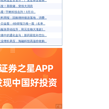
收两道监管警示，广发证券全链条...
爆发！美联储，突传大消息
看 | 宇树科技在列！8月10...
料周报：回购增持接连落地，消费...
日金股：4份研报力推一股（名单...
板块异动拉升，和元生物大涨超1...
痛中的通化金马：新药获批补空白...
业增长承压，海融科技高溢价收购...