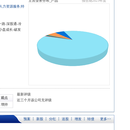
主营业务分布_产品
报告期2025年度
人力资源服务;特
一路-深股通-冷
小盘成长-破发
最新评级
观点
近三个月该公司无评级
增持
预案
新股
分红
送股
增发
转债
更多>>