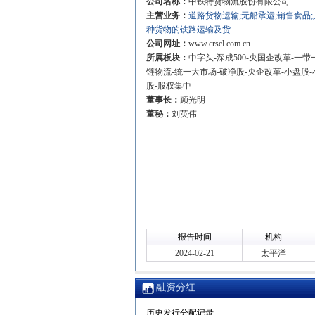
公司名称：
中铁特货物流股份有限公司
主营业务：
道路货物运输;无船承运;销售食品;
种货物的铁路运输及货...
公司网址：
www.crscl.com.cn
所属板块：
中字头-深成500-央国企改革-一带
链物流-统一大市场-破净股-央企改革-小盘股-
股-股权集中
董事长：
顾光明
董秘：
刘英伟
报告时间
机构
2024-02-21
太平洋
融资分红
历史发行分配记录