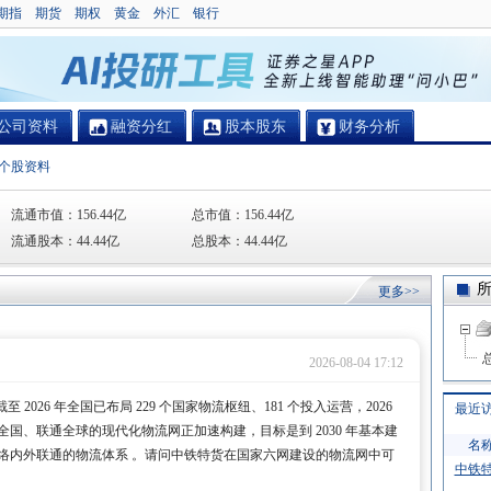
期指
期货
期权
黄金
外汇
银行
公司资料
融资分红
股本股东
财务分析
个股资料
流通市值：
156.44亿
总市值：
156.44亿
流通股本：
44.44亿
总股本：
44.44亿
更多>>
2026-08-04 17:12
2026 年全国已布局 229 个国家物流枢纽、181 个投入运营，2026
最近
全国、联通全球的现代化物流网正加速构建，目标是到 2030 年基本建
名
络内外联通的物流体系 。请问中铁特货在国家六网建设的物流网中可
中铁