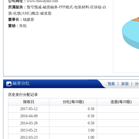
公司网址：
www.chiwayind.com
所属板块：
预亏预减-融资融券-PPP模式-包装材料-区块链-白
酒-化债(AMC)概念-破发股
董事长：
钱建蓉
董秘：
朱拓
融资分红
预案
新股
分
历史发行分配记录
除权日
分红(每10股)
送股(每10股)
2017-05-12
0.30
2016-04-09
0.50
2014-03-28
0.50
2013-05-21
3.00
2012-03-23
1.00