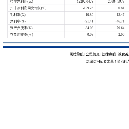
扣非净利润(元)
-12292.04万
-25884.39万
扣非净利润同比增长(%)
-129.26
0.81
毛利率(%)
10.89
13.47
净利率(%)
-91.41
-46.71
资产负债率(%)
84.08
79.64
存货周转率(次)
0.68
2.06
网站导航
|
公司简介
|
法律声明
|
诚聘英
欢迎访问证券之星！请
点此