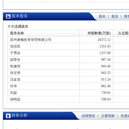
股本股东
股本
股东
限
十大流通股东
股东名称
持股数量(万股)
占总股
苏州睿畅投资管理有限公司
20372.12
张忠民
1353.43
于秀珍
1337.89
赵荣全
987.54
朱健伟
944.46
张文明
943.55
沈金龙
911.24
许华
882.40
刘超
739.81
胡明晶
708.93
财务分析
业绩预告
主要指标
负债