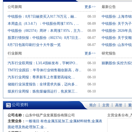
公司新闻
更多>>
最新公告
中锐股份：8月7日融资买入917.76万元，融...
08-10
中锐股份: 上海市锦
本周盘点（8.3-8.7）：中锐股份周涨7.95%，...
08-09
中锐股份: 关于为子
中锐股份（002374）周评：本周涨7.95%，主力...
08-09
中锐股份: 2026年
股票行情快报：中锐股份（002374）8月7日主...
08-07
中锐股份: 关于安顺
8月7日包装印刷行业十大牛股一览
08-07
中锐股份: 山东中锐
行业新闻
更多>>
研究报告
汽车行业双周报：L3/L4强标发布，宇树IPO...
08-10
丽鹏股份:实控方拟变
TMT行业跟踪：半导体行业销售额创新高，存...
08-10
汽车行业周报：尊界新车上市重塑高端化 ...
08-10
储能行业深度报告：全球需求共振，迈向多...
08-10
煤炭行业周报：炼焦煤偏强运行，焦炭第三...
08-10
公司资料
简介
主营
高管
重
公司名称：
山东中锐产业发展股份有限公司
主营业务分布_
主营业务：
一般项目:有色金属压延加工;金属材料销售;金属表
面处理及热处理加工;金...