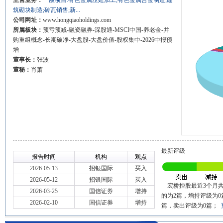
主营业务：
一般项目:有色金属压延加工;有色金属合金制造;建
筑砌块制造;砖瓦销售;新...
公司网址：
www.hongqiaoholdings.com
所属板块：
预亏预减-融资融券-深股通-MSCI中国-养老金-并
购重组概念-长期破净-大盘股-大盘价值-股权集中-2026中报预
增
董事长：
张波
董秘：
肖萧
最新评级
报告时间
机构
观点
2026-05-13
招银国际
买入
2026-05-12
招银国际
买入
宏桥控股最近3个月共
2026-03-25
国信证券
增持
的为2篇，增持评级为0
2026-02-10
国信证券
增持
篇，卖出评级为0篇；