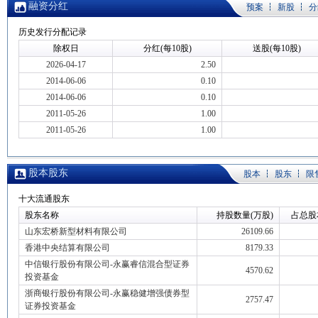
融资分红
预案
新股
分
历史发行分配记录
除权日
分红(每10股)
送股(每10股)
2026-04-17
2.50
2014-06-06
0.10
2014-06-06
0.10
2011-05-26
1.00
2011-05-26
1.00
股本股东
股本
股东
限
十大流通股东
股东名称
持股数量(万股)
占总股
山东宏桥新型材料有限公司
26109.66
香港中央结算有限公司
8179.33
中信银行股份有限公司-永赢睿信混合型证券
4570.62
投资基金
浙商银行股份有限公司-永赢稳健增强债券型
2757.47
证券投资基金