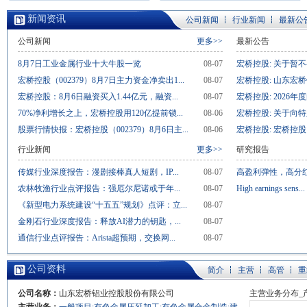
新闻资讯
公司新闻
行业新闻
最新公
公司新闻
更多>>
最新公告
8月7日工业金属行业十大牛股一览
08-07
宏桥控股: 关于暂不
宏桥控股（002379）8月7日主力资金净卖出1...
08-07
宏桥控股: 山东宏桥
宏桥控股：8月6日融资买入1.44亿元，融资...
08-07
宏桥控股: 2026年
70%净利增长之上，宏桥控股用120亿提前锁...
08-06
宏桥控股: 关于向特
股票行情快报：宏桥控股（002379）8月6日主...
08-06
宏桥控股: 宏桥控股
行业新闻
更多>>
研究报告
传媒行业深度报告：漫剧接棒真人短剧，IP...
08-07
高盈利弹性，高分红
农林牧渔行业点评报告：强厄尔尼诺或于年...
08-07
High earnings sens...
《新型电力系统建设“十五五”规划》点评：立...
08-07
金刚石行业深度报告：释放AI潜力的钥匙，...
08-07
通信行业点评报告：Arista超预期，交换网...
08-07
公司资料
简介
主营
高管
重
公司名称：
山东宏桥铝业控股股份有限公司
主营业务分布_