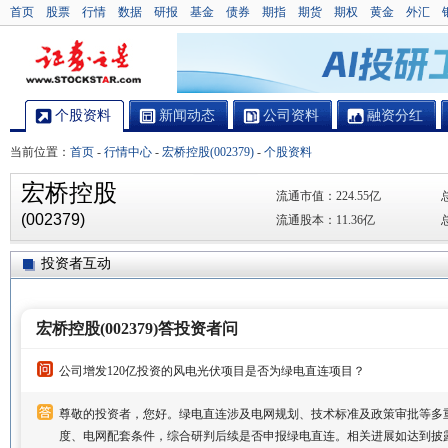
首页
股票
行情
数据
研报
基金
债券
期指
期货
期权
黄金
外汇
个股资料
新闻动态
公司资料
融资分红
当前位置：
首页
-
行情中心
-
宏桥控股(002379)
-
个股资料
宏桥控股
流通市值：
224.55亿
(002379)
流通股本：
11.36亿
投资者互动
宏桥控股(002379)答投资者问
公司增发120亿投资的风电光伏项目是否为绿电直连项目？
尊敬的投资者，您好。绿电直连涉及电网规划、技术标准及政策审批等多
度、电网配套条件，综合研判后续是否申报绿电直连。相关进展如达到披