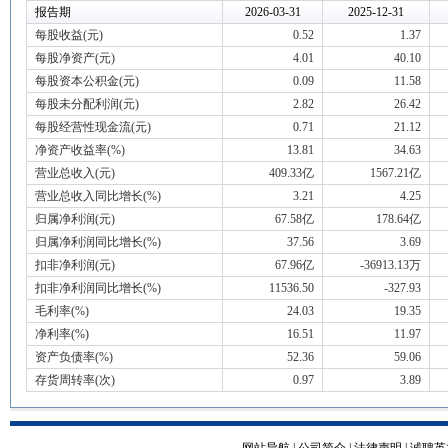
报告期
2026-03-31
2025-12-31
每股收益(元)
0.52
1.37
每股净资产(元)
4.01
40.10
每股资本公积金(元)
0.09
11.58
每股未分配利润(元)
2.82
26.42
每股经营性现金流(元)
0.71
21.12
净资产收益率(%)
13.81
34.63
营业总收入(元)
409.33亿
1567.21亿
营业总收入同比增长(%)
3.21
4.25
归属净利润(元)
67.58亿
178.64亿
归属净利润同比增长(%)
37.56
3.69
扣非净利润(元)
67.96亿
-36913.13万
扣非净利润同比增长(%)
11536.50
-327.93
毛利率(%)
24.03
19.35
净利率(%)
16.51
11.97
资产负债率(%)
52.36
59.06
存货周转率(次)
0.97
3.89