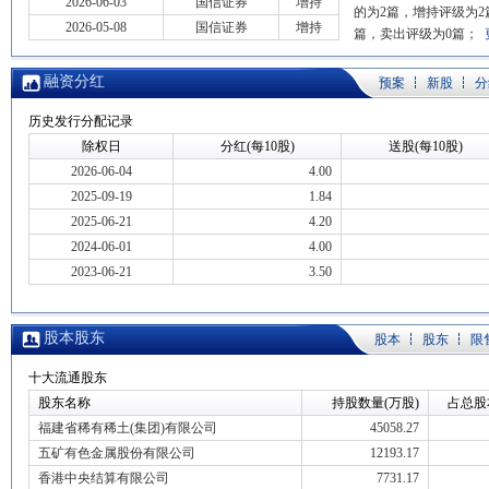
2026-06-03
国信证券
增持
的为2篇，增持评级为2
2026-05-08
国信证券
增持
篇，卖出评级为0篇；
融资分红
预案
新股
分
历史发行分配记录
除权日
分红(每10股)
送股(每10股)
2026-06-04
4.00
2025-09-19
1.84
2025-06-21
4.20
2024-06-01
4.00
2023-06-21
3.50
股本股东
股本
股东
限
十大流通股东
股东名称
持股数量(万股)
占总股
福建省稀有稀土(集团)有限公司
45058.27
五矿有色金属股份有限公司
12193.17
香港中央结算有限公司
7731.17