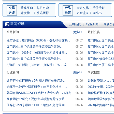
交易
董秘互动
每日必读
产品
大宗交易
千股千评
必读
推荐
龙虎榜
快讯播报
资金流向
问小巴
新闻资讯
公司新闻
行业新闻
最新公
公司新闻
更多>>
最新公告
股市必读：厦门钨业（600549）登8月6日交易...
08-07
厦门钨业: 厦门钨业
厦门钨业: 厦门钨业关于股票交易异常波...
08-07
厦门钨业: 厦门钨业
厦门钨业（600549）披露股票交易异常波动...
08-06
厦门钨业: 厦门钨业
厦门钨业: 厦门钨业关于股票交易异常波...
08-06
厦门钨业(600549.S
8月6日中证新能（399808）指数跌1.27%，成...
08-06
厦门钨业: 厦门钨业
行业新闻
更多>>
研究报告
银行行业点评报告：5年期大额存单重启发...
08-06
是钨矿资源龙头，更
钠离子电池行业深度研究：临产业化拐点，...
08-06
2025年年报、2026
韩国存储&MLCC&CCL点评：产业红利、杠杆与...
08-06
钨价格环比下跌拖累
互联网行业研究：视频生成模型专题深度系...
08-06
钨丝放量及钨精矿价
传媒行业动态跟踪：FDE：缩短AI交付周期
08-06
2023年钨钼板块带