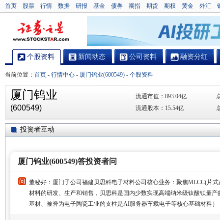
首页
股票
行情
数据
研报
基金
债券
期指
期货
期权
黄金
外汇
个股资料
新闻动态
公司资料
融资分红
当前位置：
首页
-
行情中心
-
厦门钨业(600549)
-
个股资料
厦门钨业
流通市值：
893.04亿
(600549)
流通股本：
15.54亿
投资者互动
厦门钨业(600549)答投资者问
董秘好：厦门子公司福建贝思科电子材料公司核心业务：聚焦MLCC(片式
材料的研发、生产和销售，贝思科是国内少数实现高端纳米级钛酸钡量产的
基材、被誉为电子陶瓷工业的支柱是AI服务器车载电子等核心基础材料）