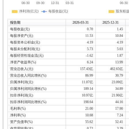
报告期
2026-03-31
2025-12-31
每股收益(元)
0.70
1.45
每股净资产(元)
11.53
10.84
每股资本公积金(元)
4.19
4.19
每股未分配利润(元)
5.73
5.03
每股经营性现金流(元)
-1.62
1.87
净资产收益率(%)
6.24
13.99
营业总收入(元)
157.43亿
462.65亿
营业总收入同比增长(%)
86.99
30.79
归属净利润(元)
11.07亿
23.09亿
归属净利润同比增长(%)
189.14
34.89
扣非净利润(元)
10.97亿
21.90亿
扣非净利润同比增长(%)
198.64
44.16
毛利率(%)
21.00
17.90
净利率(%)
10.68
7.24
资产负债率(%)
55.62
52.41
存货周转率(次)
0.72
3.29