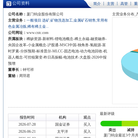
公司资料
简介
主营
高管
重
公司名称：
厦门钨业股份有限公司
主营业务分布_
主营业务：
一般项目:选矿;矿物洗选加工;金属矿石销售;常用有
色金属冶炼;稀有稀土金...
公司网址：
www.cxtc.com
所属板块：
稀缺资源-新材料-锂电池概念-稀土永磁-融资融券-
央国企改革-小金属概念-沪股通-MSCI中国-独角兽-氢能源-富
时罗素-分拆预期-标准普尔-MLCC-固态电池-动力电池回收-机
器人概念-可控核聚变-昨日高振幅-电池技术-大盘股-2026中报
预增
董事长：
钟可祥
董秘：
周羽君
最新评级
报告时间
机构
观点
2026-07-28
国金证券
买入
2026-06-21
太平洋
买入
厦门钨业最近3个月共