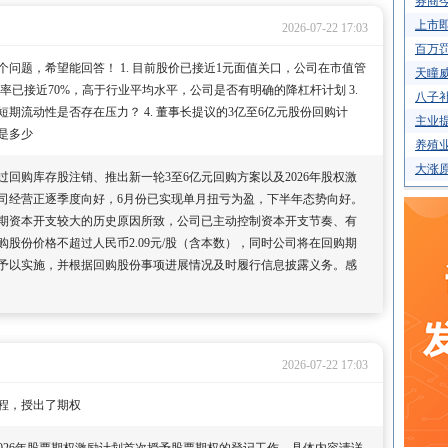
券商今
上市即
2026-07-22 17:03
百万罚
问题，希望能回答！ 1. 目前股价已接近1元面值关口，公司在市值管
天瞳威
债率已接近70%，高于行业平均水平，公司是否有明确的降杠杆计划 3.
八子补
期流动性是否存在压力？ 4. 董事长提议的3亿至6亿元股份回购计
主业提
是多少
养殖业
大涨
回购库存股注销、推出新一轮3至6亿元回购方案以及2026年股权激
司经营正逐季度向好，6月份已实现单月扭亏为盈，下半年态势向好。
期资本开支较大的历史原因所致，公司已主动控制资本开支节奏、有
购股份价格不超过人民币2.09元/股（含本数），同时公司将在回购期
予以实施，并根据回购股份事项进展情况及时履行信息披露义务。感
2026-07-22 17:03
程，授出了期权