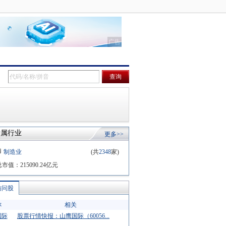
所属行业
更多>>
制造业
(共
2348
家)
总市值：
215090.24
亿元
访问股
称
相关
国际
股票行情快报：山鹰国际（60056...