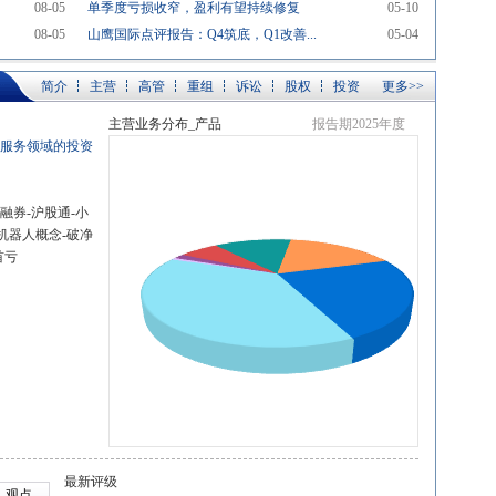
08-05
单季度亏损收窄，盈利有望持续修复
05-10
08-05
山鹰国际点评报告：Q4筑底，Q1改善...
05-04
简介
主营
高管
重组
诉讼
股权
投资
更多>>
主营业务分布_产品
报告期2025年度
、服务领域的投资
融券-沪股通-小
-机器人概念-破净
首亏
最新评级
观点