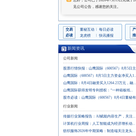
您好，公司已于2026年7月15日完成
见公司公告，感谢您的关注。
交易
董秘互动
每日必读
产
必读
推
龙虎榜
快讯播报
新闻资讯
公司新闻
股票行情快报：山鹰国际（600567）8月5日主..
山鹰国际（600567）8月5日主力资金净买入1..
山鹰国际：8月4日融资买入1264.23万元，融...
山鹰国际获得发明专利授权：“一种箱板纸...
股市必读：山鹰国际（600567）8月4日董秘有..
行业新闻
传媒行业策略报告：AI赋能内容生产，关注...
计算机行业周报：人工智能成为经济增长动...
纺织服饰2026年中期策略：制造端关注龙头...