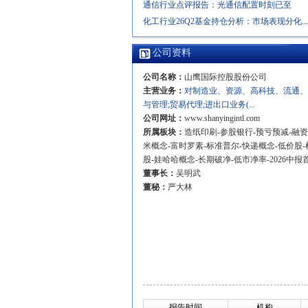
通信行业点评报告：光通信配置时刻已至
化工行业26Q2基金持仓分析：市场表现分化...
公司资料
公司名称：
山鹰国际控股股份公司
主营业务：
对制造业、资源、高科技、流通
与管理;贸易代理;进出口业务(...
公司网址：
www.shanyingintl.com
所属板块：
造纸印刷-参股银行-预亏预减-融资
米概念-富时罗素-标准普尔-快递概念-低价股
股-娃哈哈概念-长期破净-低市净率-2026中报
董事长：
吴明武
董秘：
严大林
报告时间
机构