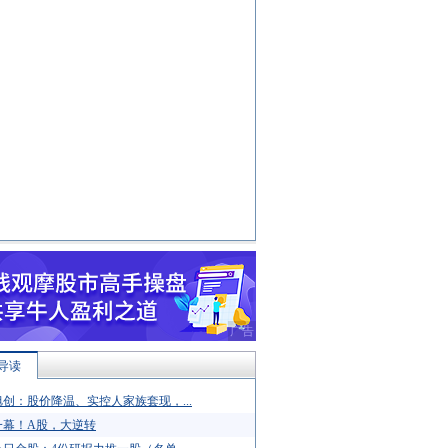
导读
创：股价降温、实控人家族套现，...
一幕！A股，大逆转