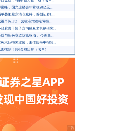
日金股：4份研报力推一股（名单...
巅峰，国光连锁去年营收28亿元...
单叠加股东清仓减持，首创证券H...
视再闯IPO：营收高增难掩亏损...
肾胶囊干预子宫内膜衰老机制研究...
质与新兴赛道双轮驱动， 今创集...
务承压拖累业绩，湘佳股份中报预...
原因找到！8月金股出炉（名单）