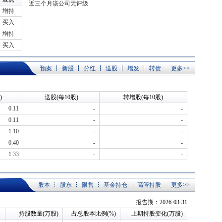
近三个月该公司无评级
增持
买入
增持
买入
预案
新股
分红
送股
增发
转债
更多>>
)
送股(每10股)
转增股(每10股)
0.11
-
-
0.11
-
-
1.10
-
-
0.40
-
-
1.33
-
-
股本
股东
限售
基金持仓
高管持股
更多>>
报告期：2026-03-31
持股数量(万股)
占总股本比例(%)
上期持股变化(万股)