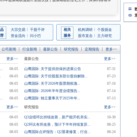
了2026年股票期权激励计划首次授予股票期权的登记工作，具体内容请详
品
大宗交易
千股千评
相关
机构调研
个股掘金
荐
服务
资金流向
问小巴
股市直击
主力研究
公司新闻
行业新闻
最新公告
研究报告
定期报告
更多>>
更多>>
最新公告
更多>>
.
08-05
山鹰国际: 关于提供担保的进展公告
07-31
.
08-05
山鹰国际: 关于控股股东部分股份解除...
07-23
08-05
山鹰国际: 关于2026年股票期权激...
07-16
08-05
山鹰国际: 2026年半年度业绩预告...
07-14
.
08-05
山鹰国际: 独立董事关于2025年年...
07-13
更多>>
研究报告
更多>>
08-05
Q3业绩环比持续改善，新产能开机夯实...
10-30
08-05
Q2环比有所改善，预计下半年持续复苏...
08-25
08-05
山鹰国际点评报告：Q2显著修复，行业...
08-24