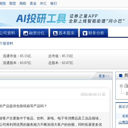
期指
期货
期权
黄金
外汇
银行
公司资料
融资分红
股本股东
财务分析
个股资料
流通市值：
85.15亿
总市值：
85.15亿
流通股本：
63.07亿
总股本：
63.07亿
更多>>
2026-08-04 11:30
的产品提供包装纸箱等产品吗？
最近
名
游客户主要集中于食品、饮料、家电、电子等消费品及工业品领域，
山鹰
公司将利用优秀的服务能力不断加强大客户的份额，同时拓展更多优