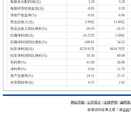
每股未分配利润(元)
3.20
3.20
每股经营性现金流(元)
-0.05
0.29
净资产收益率(%)
-0.01
6.66
营业总收入(元)
2.99亿
13.46亿
营业总收入同比增长(%)
-26.93
-24.31
归属净利润(元)
-24.25万
1.69亿
归属净利润同比增长(%)
-100.81
34.52
扣非净利润(元)
4276.91万
8434.70万
扣非净利润同比增长(%)
10.56
49.69
毛利率(%)
41.09
28.08
净利率(%)
-0.03
12.70
资产负债率(%)
24.51
25.51
存货周转率(次)
0.37
2.02
网站导航
|
公司简介
|
法律声明
|
诚聘英
欢迎访问证券之星！请
点此