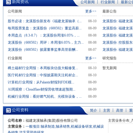
新闻资讯
公司新闻
行业新闻
最新公
公司新闻
更多>>
最新公告
股市必读：龙溪股份新发布《福建龙溪轴承（...
08-10
龙溪股份: 福建龙溪
每周股票复盘：龙溪股份（600592）董监高薪...
08-09
龙溪股份: 福建龙溪
本周盘点（8.3-8.7）：龙溪股份周涨6.05%，...
08-08
龙溪股份: 福建龙溪
龙溪股份（600592）周评：本周涨6.05%，主力...
08-08
龙溪股份: 控股股东
龙溪股份（600592）披露董事监事高管薪酬...
08-07
龙溪股份: 福建龙溪
行业新闻
更多>>
研究报告
稀土磁材行业周报：本周板块估值大幅修复...
08-10
暂无新闻
医疗耗材行业周报：中报披露期关注耗材企...
08-10
计算机行业周报：从Palantir财报到FDE模...
08-09
AI周观察：Cloudflare财报营收增速超预期...
08-09
机械行业周报：看好燃气轮机、光模块设备，...
08-09
公司资料
简介
主营
高管
重
公司名称：
福建龙溪轴承(集团)股份有限公司
主营业务分布_
主营业务：
一般项目:轴承制造;轴承销售;机械设备研发;机械设
备销售;汽车零部件研发...