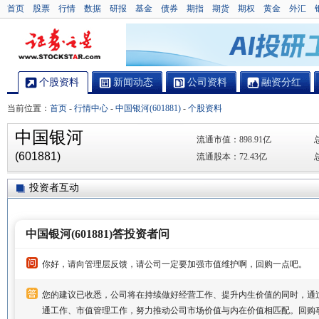
首页
股票
行情
数据
研报
基金
债券
期指
期货
期权
黄金
外汇
个股资料
新闻动态
公司资料
融资分红
当前位置：
首页
-
行情中心
-
中国银河(601881)
-
个股资料
中国银河
流通市值：
898.91亿
(601881)
流通股本：
72.43亿
投资者互动
中国银河(601881)答投资者问
你好，请向管理层反馈，请公司一定要加强市值维护啊，回购一点吧。
您的建议已收悉，公司将在持续做好经营工作、提升内生价值的同时，通
通工作、市值管理工作，努力推动公司市场价值与内在价值相匹配。回购