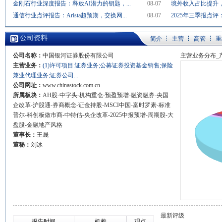
金刚石行业深度报告：释放AI潜力的钥匙，...
08-07
境外收入占比提升，
通信行业点评报告：Arista超预期，交换网...
08-07
2025年三季报点评
公司资料
简介
主营
高管
重
公司名称：
中国银河证券股份有限公司
主营业务分布_
主营业务：
(1)许可项目:证券业务;公募证券投资基金销售;保险
兼业代理业务;证券公司...
公司网址：
www.chinastock.com.cn
所属板块：
AH股-中字头-机构重仓-预盈预增-融资融券-央国
企改革-沪股通-券商概念-证金持股-MSCI中国-富时罗素-标准
普尔-科创板做市商-中特估-央企改革-2025中报预增-周期股-大
盘股-金融地产风格
董事长：
王晟
董秘：
刘冰
最新评级
报告时间
机构
观点