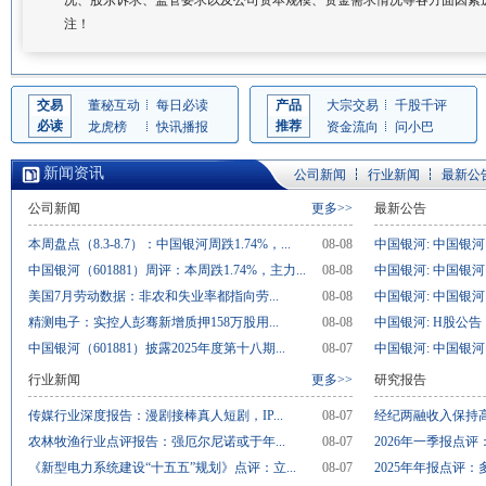
况、股东诉求、监管要求以及公司资本规模、资金需求情况等各方面因素
注！
交易
董秘互动
每日必读
产品
大宗交易
千股千评
必读
推荐
龙虎榜
快讯播报
资金流向
问小巴
新闻资讯
公司新闻
行业新闻
最新公
公司新闻
更多>>
最新公告
本周盘点（8.3-8.7）：中国银河周跌1.74%，...
08-08
中国银河: 中国银河：
中国银河（601881）周评：本周跌1.74%，主力...
08-08
中国银河: 中国银河：
美国7月劳动数据：非农和失业率都指向劳...
08-08
中国银河: 中国银河：
精测电子：实控人彭骞新增质押158万股用...
08-08
中国银河: H股公告
中国银河（601881）披露2025年度第十八期...
08-07
中国银河: 中国银河：
行业新闻
更多>>
研究报告
传媒行业深度报告：漫剧接棒真人短剧，IP...
08-07
经纪两融收入保持高
农林牧渔行业点评报告：强厄尔尼诺或于年...
08-07
2026年一季报点评
《新型电力系统建设“十五五”规划》点评：立...
08-07
2025年年报点评：