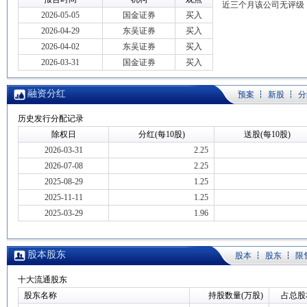
近三个月该公司无评级
2026-05-05
国金证券
买入
2026-04-29
东吴证券
买入
2026-04-02
东吴证券
买入
2026-03-31
国金证券
买入
融资分红
预案
新股
分
历史发行分配记录
除权日
分红(每10股)
送股(每10股)
2026-03-31
2.25
2026-07-08
2.25
2025-08-29
1.25
2025-11-11
1.25
2025-03-29
1.96
股本股东
股本
股东
限
十大流通股东
股东名称
持股数量(万股)
占总股