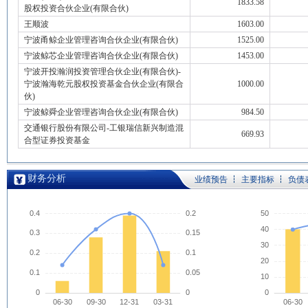
1833.58
股权投资合伙企业(有限合伙)
王顺波
1603.00
宁波甬鲸企业管理咨询合伙企业(有限合伙)
1525.00
宁波鲸芯企业管理咨询合伙企业(有限合伙)
1453.00
宁波开投瀚润投资管理合伙企业(有限合伙)-
宁波瀚海乾元股权投资基金合伙企业(有限合
1000.00
伙)
宁波鲸舜企业管理咨询合伙企业(有限合伙)
984.50
交通银行股份有限公司-工银瑞信新兴制造混
669.93
合型证券投资基金
财务分析
业绩预告
主要指标
负债