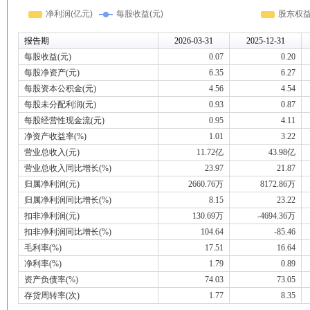
报告期
2026-03-31
2025-12-31
每股收益(元)
0.07
0.20
每股净资产(元)
6.35
6.27
每股资本公积金(元)
4.56
4.54
每股未分配利润(元)
0.93
0.87
每股经营性现金流(元)
0.95
4.11
净资产收益率(%)
1.01
3.22
营业总收入(元)
11.72亿
43.98亿
营业总收入同比增长(%)
23.97
21.87
归属净利润(元)
2660.76万
8172.86万
归属净利润同比增长(%)
8.15
23.22
扣非净利润(元)
130.69万
-4694.36万
扣非净利润同比增长(%)
104.64
-85.46
毛利率(%)
17.51
16.64
净利率(%)
1.79
0.89
资产负债率(%)
74.03
73.05
存货周转率(次)
1.77
8.35