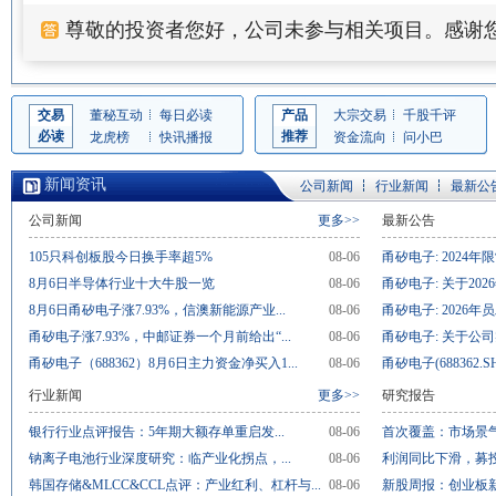
尊敬的投资者您好，公司未参与相关项目。感谢
交易
董秘互动
每日必读
产品
大宗交易
千股千评
必读
推荐
龙虎榜
快讯播报
资金流向
问小巴
新闻资讯
公司新闻
行业新闻
最新公
公司新闻
更多>>
最新公告
105只科创板股今日换手率超5%
08-06
甬矽电子: 2024年
8月6日半导体行业十大牛股一览
08-06
甬矽电子: 关于202
8月6日甬矽电子涨7.93%，信澳新能源产业...
08-06
甬矽电子: 2026年
甬矽电子涨7.93%，中邮证券一个月前给出“...
08-06
甬矽电子: 关于公司
甬矽电子（688362）8月6日主力资金净买入1...
08-06
甬矽电子(688362.S
行业新闻
更多>>
研究报告
银行行业点评报告：5年期大额存单重启发...
08-06
首次覆盖：市场景气
钠离子电池行业深度研究：临产业化拐点，...
08-06
利润同比下滑，募
韩国存储&MLCC&CCL点评：产业红利、杠杆与...
08-06
新股周报：创业板新