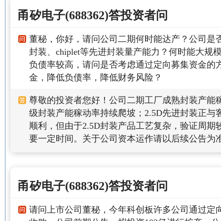
甬矽电子(688362)答投资者问
董秘，你好，请问公司二期何时能达产？公司是否已经
封装、chiplet等先进封装量产能力？何时能大
负债率较高，请问是否考虑通过定向募集资金的
金，降低负债率，降低财务风险？
尊敬的投资者您好！公司二期工厂成熟封装产能
级封装产能稼动率持续爬坡；2.5D先进封装正与
顺利，但由于2.5D封装产品工艺复杂，验证周期
要一定时间。关于公司资本运作请以后续公告为
甬矽电子(688362)答投资者问
请问上市公司董秘，今年科创板许多公司通过定