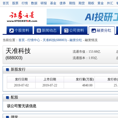
首页
股票
行情
数据
研报
基金
债券
期指
期货
期权
黄金
外汇
个股资料
新闻动态
公司资料
融资分红
当前位置：
首页
-
行情中心
-
天准科技(688003)
-
融资分红
-
融资情况
天准科技
流通市值：
153.68亿
(688003)
流通股本：
1.95亿
新股发行
发行日期
上市日期
发行量(万股)
发行价(
2019-07-02
2019-07-22
4840.00
25
配股
该公司暂无该信息
增发