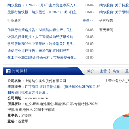
纳尔股份（002825）8月4日主力资金净买入3...
08-04
纳尔股份: 关于持股
股票行情快报：纳尔股份（002825）8月3日主...
08-03
纳尔股份: 关于限制
行业新闻
更多>>
研究报告
传媒行业策略报告：AI赋能内容生产，关注...
08-05
暂无新闻
计算机行业周报：人工智能成为经济增长动...
08-05
纺织服饰2026年中期策略：制造端关注龙头...
08-05
通信行业点评报告：光通信配置时刻已至
08-05
化工行业26Q2基金持仓分析：市场表现分化...
08-05
公司资料
简介
主营
高管
重
公司名称：
上海纳尔实业股份有限公司
主营业务分布_
主营业务：
许可项目:道路货物运输。(依法须经批准的项目,经
相关部门批准后方可开展...
公司网址：
www.nar.com.cn
所属板块：
创投-燃料电池概念-氢能源-口罩-专精特新-2025中
报预增-电池技术-2026中报预减
董事长：
游爱国
董秘：
游爱军