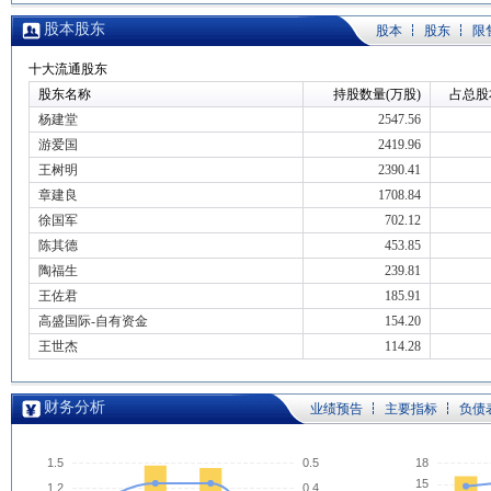
股本股东
股本
股东
限
十大流通股东
股东名称
持股数量(万股)
占总股
杨建堂
2547.56
游爱国
2419.96
王树明
2390.41
章建良
1708.84
徐国军
702.12
陈其德
453.85
陶福生
239.81
王佐君
185.91
高盛国际-自有资金
154.20
王世杰
114.28
财务分析
业绩预告
主要指标
负债