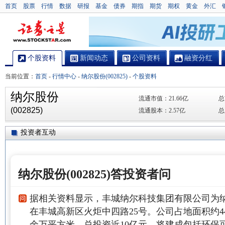
首页
股票
行情
数据
研报
基金
债券
期指
期货
期权
黄金
外汇
个股资料
新闻动态
公司资料
融资分红
当前位置：
首页
-
行情中心
-
纳尔股份(002825)
-
个股资料
纳尔股份
流通市值：
21.66亿
总
(002825)
流通股本：
2.57亿
总
投资者互动
纳尔股份(002825)答投资者问
据相关资料显示，丰城纳尔科技集团有限公司为
在丰城高新区火炬中四路25号。公司占地面积约44
余万平方米，总投资近10亿元，将建成包括环保