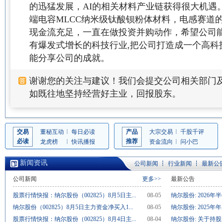
的迅猛发展，AI的相关材料产业链获得很大机遇
端电容MLCC纳米级钛酸钡粉体材料，电感赛道
现金流充足，一直在做投资并购动作，希望公司
有爆发式增长的科技行业,把公司打造成一个高科
能分享公司的成就。
谢谢您的关注与建议！我们会提交公司相关部门
如既往地坚持经营好主业，回报股东。
交易
董秘互动
每日必读
产品
大宗交易
千股千评
必读
推荐
龙虎榜
快讯播报
资金流向
问小巴
新闻资讯
公司新闻
行业新闻
最新公
公司新闻
更多>>
最新公告
股票行情快报：纳尔股份（002825）8月5日主...
08-05
纳尔股份: 2026年
纳尔股份（002825）8月5日主力资金净买入1...
08-05
纳尔股份: 2025年
股票行情快报：纳尔股份（002825）8月4日主...
08-04
纳尔股份: 关于持股