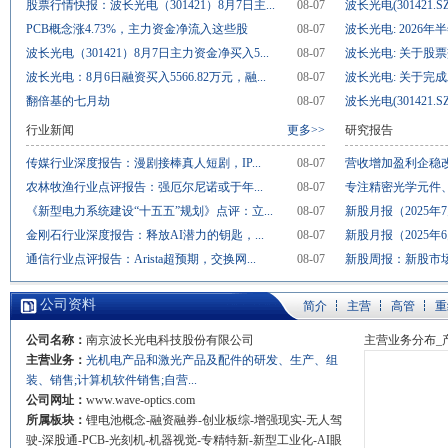
股票行情快报：波长光电（301421）8月7日主...
08-07
波长光电(301421.SZ
PCB概念涨4.73%，主力资金净流入这些股
08-07
波长光电: 2026年
波长光电（301421）8月7日主力资金净买入5...
08-07
波长光电: 关于股票
波长光电：8月6日融资买入5566.82万元，融...
08-07
波长光电: 关于完成
翻倍基的七月劫
08-07
波长光电(301421.SZ
行业新闻
更多>>
研究报告
传媒行业深度报告：漫剧接棒真人短剧，IP...
08-07
营收增加盈利企稳改
农林牧渔行业点评报告：强厄尔尼诺或于年...
08-07
专注精密光学元件、
《新型电力系统建设“十五五”规划》点评：立...
08-07
新股月报（2025年7
金刚石行业深度报告：释放AI潜力的钥匙，...
08-07
新股月报（2025年6
通信行业点评报告：Arista超预期，交换网...
08-07
新股周报：新股市场
公司资料
简介
主营
高管
重
公司名称：
南京波长光电科技股份有限公司
主营业务分布_
主营业务：
光机电产品和激光产品及配件的研发、生产、组
装、销售;计算机软件销售;自营...
公司网址：
www.wave-optics.com
所属板块：
锂电池概念-融资融券-创业板综-增强现实-无人驾
驶-深股通-PCB-光刻机-机器视觉-专精特新-新型工业化-AI眼