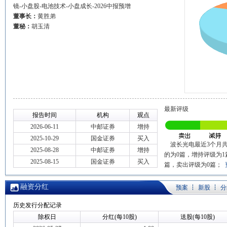
镜-小盘股-电池技术-小盘成长-2026中报预增
董事长：
黄胜弟
董秘：
胡玉清
最新评级
报告时间
机构
观点
2026-06-11
中邮证券
增持
2025-10-29
国金证券
买入
波长光电最近3个月共
2025-08-28
中邮证券
增持
的为0篇，增持评级为1
2025-08-15
国金证券
买入
篇，卖出评级为0篇；
融资分红
预案
新股
分
历史发行分配记录
除权日
分红(每10股)
送股(每10股)