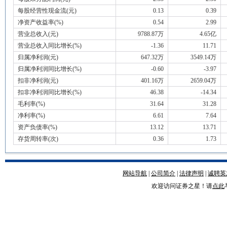
每股经营性现金流(元)
0.13
0.39
净资产收益率(%)
0.54
2.99
营业总收入(元)
9788.87万
4.65亿
营业总收入同比增长(%)
-1.36
11.71
归属净利润(元)
647.32万
3549.14万
归属净利润同比增长(%)
-0.60
-3.97
扣非净利润(元)
401.16万
2659.04万
扣非净利润同比增长(%)
46.38
-14.34
毛利率(%)
31.64
31.28
净利率(%)
6.61
7.64
资产负债率(%)
13.12
13.71
存货周转率(次)
0.36
1.73
网站导航
|
公司简介
|
法律声明
|
诚聘英
欢迎访问证券之星！请
点此