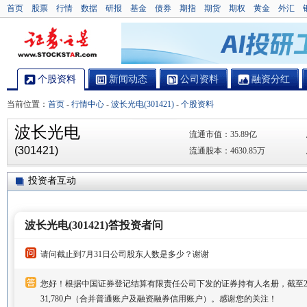
首页
股票
行情
数据
研报
基金
债券
期指
期货
期权
黄金
外汇
个股资料
新闻动态
公司资料
融资分红
当前位置：
首页
-
行情中心
-
波长光电(301421)
-
个股资料
波长光电
流通市值：
35.89亿
(301421)
流通股本：
4630.85万
投资者互动
波长光电(301421)答投资者问
请问截止到7月31日公司股东人数是多少？谢谢
您好！根据中国证券登记结算有限责任公司下发的证券持有人名册，截至20
31,780户（合并普通账户及融资融券信用账户）。感谢您的关注！