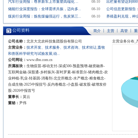
汽车行业周报：尊界新车上市重塑高端化 ...
08-10
出栏量有望达到800
储能行业深度报告：全球需求共振，迈向多...
08-10
公司信息更新报告：
煤炭行业周报：炼焦煤偏强运行，焦炭第三...
08-10
养殖盈利兑现，种
公司资料
简介
主营
高管
重
公司名称：
北京大北农科技集团股份有限公司
主营业务分布_
主营业务：
技术开发、技术服务、技术咨询、技术转让;畜牧
和兽医科学研究与试验发展;动...
公司网址：
www.dbn.com.cn
所属板块：
生物疫苗-移动支付-深成500-预盈预增-融资融券-
互联网金融-深股通-乡村振兴-富时罗素-标准普尔-猪肉概念-农
业种植-乳业-转基因-消毒剂-北交所概念-水产概念-粮食概念-
合成生物-2025中报扭亏-反内卷概念-小盘股-破发股-破增发价
股-2026中报首亏
董事长：
莫云
董秘：
尹伟