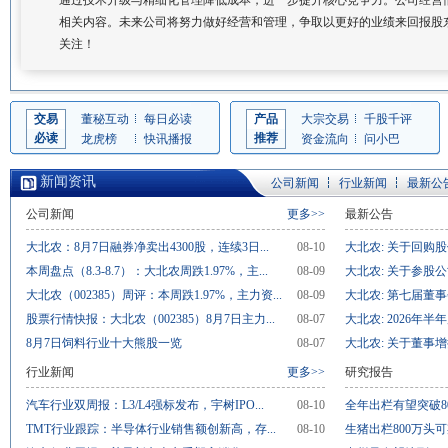
通过技术升级与精细化管理降低成本，进一步提升核心竞争力。公司经营
相关内容。未来公司将努力做好经营和管理，争取以更好的业绩来回报股
关注！
交易
董秘互动
每日必读
产品
大宗交易
千股千评
必读
推荐
龙虎榜
快讯播报
资金流向
问小巴
新闻资讯
公司新闻
行业新闻
最新公
公司新闻
更多>>
最新公告
大北农：8月7日融券净卖出4300股，连续3日...
08-10
大北农: 关于回购股
本周盘点（8.3-8.7）：大北农周跌1.97%，主...
08-09
大北农: 关于参股公
大北农（002385）周评：本周跌1.97%，主力资...
08-09
大北农: 第七届董事
股票行情快报：大北农（002385）8月7日主力...
08-07
大北农: 2026年
8月7日饲料行业十大熊股一览
08-07
大北农: 关于董事增
行业新闻
更多>>
研究报告
汽车行业双周报：L3/L4强标发布，宇树IPO...
08-10
全年出栏有望突破80
TMT行业跟踪：半导体行业销售额创新高，存...
08-10
生猪出栏800万头可