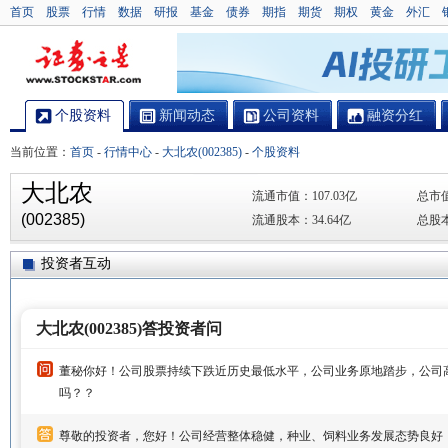
首页
股票
行情
数据
研报
基金
债券
期指
期货
期权
黄金
外汇
个股资料
新闻动态
公司资料
融资分红
当前位置：
首页
-
行情中心
-
大北农(002385)
-
个股资料
大北农
流通市值：
107.03亿
总市
(002385)
流通股本：
34.64亿
总股
投资者互动
大北农(002385)答投资者问
董秘你好！公司股票持续下跌近历史最低水平，公司业务原地踏步，公司
吗？？
尊敬的投资者，您好！公司经营整体稳健，种业、饲料业务发展态势良好