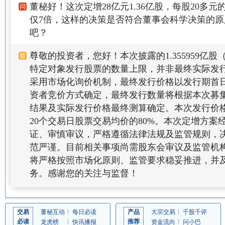
董秘好！这次定增28亿元1.36亿股，每股20多
仅7倍，这样的决策是否符合董事会科学决策的
吧？
尊敬的投资者，您好！本次披露的1.355959亿股（
特定对象发行股票的数量上限，并非最终实际发
采用市场化询价机制，最终发行价格以发行期首
资者竞价方式确定，最终发行数量将根据本次募
结果及实际发行价格最终测算确定。本次发行价
20个交易日股票交易均价的80%。本次定增方案
证、审慎审议，严格遵循法律法规及监管规则，
范严谨。目前相关事项尚需股东会审议及监管机
将严格按照市场化原则、监管要求稳妥推进，并
务。感谢您的关注与监督！
交易
董秘互动
每日必读
产品
大宗交易
千股千评
必读
推荐
龙虎榜
快讯播报
资金流向
问小巴