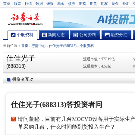
首页
股票
行情
数据
研报
基金
债券
期指
期货
期权
黄金
外汇
个股资料
新闻动态
公司资料
融资分红
当前位置：
首页
-
行情中心
-
仕佳光子(688313)
-
个股资料
仕佳光子
流通市值：
577.19亿
(688313)
流通股本：
4.52亿
投资者互动
仕佳光子(688313)答投资者问
请问董秘，目前有几台MOCVD设备用于实际生产
单采购几台，什么时间能到货投入生产？