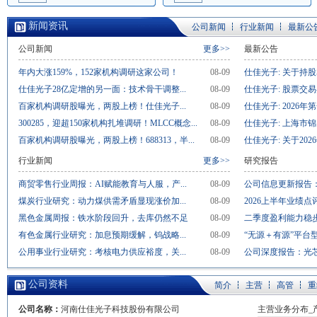
新闻资讯
公司新闻
行业新闻
最新公
公司新闻
更多>>
最新公告
年内大涨159%，152家机构调研这家公司！
08-09
仕佳光子: 关于持股
仕佳光子28亿定增的另一面：技术骨干调整...
08-09
仕佳光子: 股票交
百家机构调研股曝光，两股上榜！仕佳光子...
08-09
仕佳光子: 2026年
300285，迎超150家机构扎堆调研！MLCC概念...
08-09
仕佳光子: 上海市锦
百家机构调研股曝光，两股上榜！688313，半...
08-09
仕佳光子: 关于2026
行业新闻
更多>>
研究报告
商贸零售行业周报：AI赋能教育与人服，产...
08-09
公司信息更新报告：
煤炭行业研究：动力煤供需矛盾显现涨价加...
08-09
2026上半年业绩点
黑色金属周报：铁水阶段回升，去库仍然不足
08-09
二季度盈利能力稳步
有色金属行业研究：加息预期缓解，钨战略...
08-09
“无源＋有源”平台型
公用事业行业研究：考核电力供应裕度，关...
08-09
公司深度报告：光芯
公司资料
简介
主营
高管
重
公司名称：
河南仕佳光子科技股份有限公司
主营业务分布_