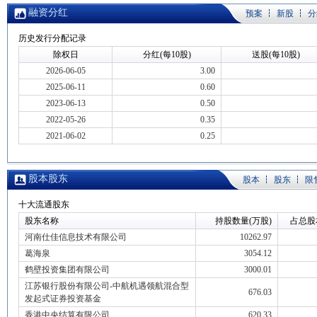
融资分红
预案
新股
分
历史发行分配记录
除权日
分红(每10股)
送股(每10股)
2026-06-05
3.00
2025-06-11
0.60
2023-06-13
0.50
2022-05-26
0.35
2021-06-02
0.25
股本股东
股本
股东
限
十大流通股东
股东名称
持股数量(万股)
占总股
河南仕佳信息技术有限公司
10262.97
葛海泉
3054.12
鹤壁投资集团有限公司
3000.01
江苏银行股份有限公司-中航机遇领航混合型
676.03
发起式证券投资基金
香港中央结算有限公司
620.33