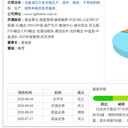
主营业务：
光集成芯片及光电芯片、器件、模块、子系统的研
制、生产、销售和相关技术服务...
公司网址：
www.sjphotons.com.cn
所属板块：
基金重仓-预盈预增-融资融券-中证500-上证380-沪
股通-5G概念-MSCI中国-国产芯片-数据中心-激光雷达-百元股-
F5G概念-CPO概念-光通信模块-通信技术-光纤概念-中盘股-中
盘成长-2025年报预增-高市净率
董事长：
葛海泉
董秘：
梅雪
最新评级
报告时间
机构
观点
2026-08-04
太平洋
买入
2026-08-04
开源证券
买入
仕佳光子最近3个月共
2026-08-03
群益证券
增持
的为4篇，增持评级为1
2026-07-17
国金证券
买入
篇，卖出评级为0篇；