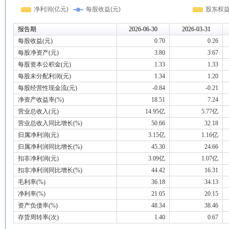
报告期
2026-06-30
2026-03-31
每股收益(元)
0.70
0.26
每股净资产(元)
3.80
3.67
每股资本公积金(元)
1.33
1.33
每股未分配利润(元)
1.34
1.20
每股经营性现金流(元)
-0.84
-0.21
净资产收益率(%)
18.51
7.24
营业总收入(元)
14.95亿
5.77亿
营业总收入同比增长(%)
50.66
32.18
归属净利润(元)
3.15亿
1.16亿
归属净利润同比增长(%)
45.30
24.66
扣非净利润(元)
3.09亿
1.07亿
扣非净利润同比增长(%)
44.42
16.31
毛利率(%)
36.18
34.13
净利率(%)
21.05
20.15
资产负债率(%)
48.34
38.46
存货周转率(次)
1.40
0.67