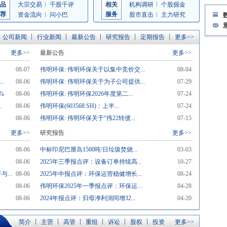
品
大宗交易
千股千评
相关
机构调研
个股掘金
荐
服务
资金流向
问小巴
股市直击
主力研究
公司新闻
行业新闻
最新公告
研究报告
定期报告
更多>>
更多>>
最新公告
更多>>
08-07
伟明环保: 伟明环保关于以集中竞价交...
08-04
.
08-06
伟明环保: 伟明环保关于为子公司提供...
07-29
%
08-06
伟明环保: 伟明环保2026年度第二...
07-24
.
08-06
伟明环保(603568.SH)：上半...
07-24
08-06
伟明环保: 伟明环保关于“伟22转债...
07-15
更多>>
研究报告
更多>>
08-06
中标印尼巴厘岛1500吨/日垃圾焚烧...
03-03
08-06
2025年三季报点评：设备订单持续高...
10-27
...
08-06
2025年中报点评：环保运营稳健增长...
08-24
08-06
伟明环保2025年一季报点评：环保运...
04-28
08-06
2024年报点评：归母净利润同增32...
04-20
简介
主营
高管
重组
诉讼
股权
投资
更多>>