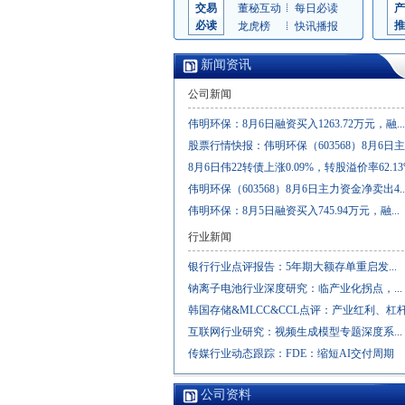
交易
董秘互动
每日必读
产
必读
推
龙虎榜
快讯播报
新闻资讯
公司新闻
伟明环保：8月6日融资买入1263.72万元，融...
股票行情快报：伟明环保（603568）8月6日主..
8月6日伟22转债上涨0.09%，转股溢价率62.13
伟明环保（603568）8月6日主力资金净卖出4..
伟明环保：8月5日融资买入745.94万元，融...
行业新闻
银行行业点评报告：5年期大额存单重启发...
钠离子电池行业深度研究：临产业化拐点，...
韩国存储&MLCC&CCL点评：产业红利、杠杆与
互联网行业研究：视频生成模型专题深度系...
传媒行业动态跟踪：FDE：缩短AI交付周期
公司资料