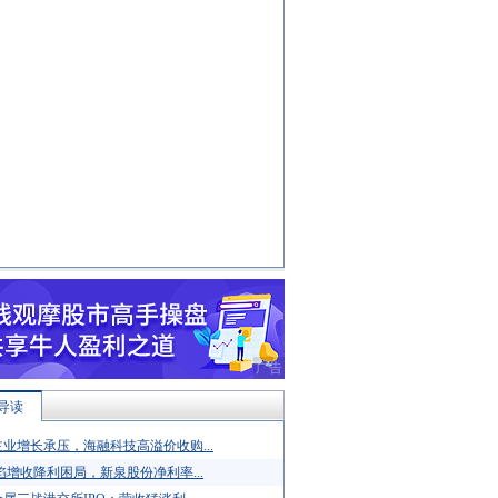
导读
业增长承压，海融科技高溢价收购...
陷增收降利困局，新泉股份净利率...