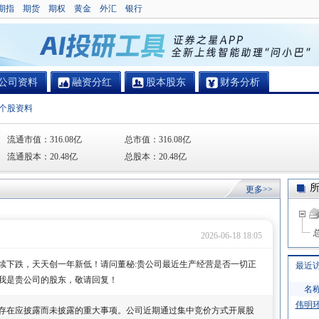
期指
期货
期权
黄金
外汇
银行
公司资料
融资分红
股本股东
财务分析
个股资料
流通市值：
316.08亿
总市值：
316.08亿
流通股本：
20.48亿
总股本：
20.48亿
更多>>
2026-06-18 18:05
续下跌，天天创一年新低！请问董秘:贵公司最近生产经营是否一切正
最近
我是贵公司的股东，敬请回复！
名
伟明
存在应披露而未披露的重大事项。公司近期通过集中竞价方式开展股