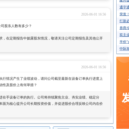
建邦金
通宇通
突发
2026-06-01 16:56
打新必
，公司股东人数有多少？
券商今
双主业
求，在定期报告中披露股东情况，敬请关注公司定期报告及其他公开
半价“
中际旭
2026-06-01 16:56
订单执行情况产生了业绩波动，请问公司截至最新在设备订单执行进度上
动性及股价上有何举措？
进在手设备订单的执行。公司将持续聚焦主业、夯实业绩、稳定分
本面为核心提升公司长期投资价值，并促进股价合理反映公司内在价