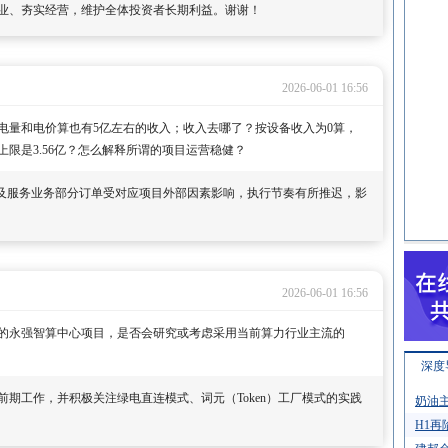
业、夯实经营，维护全体投资者长期利益。谢谢！
2026-06-01 16:56
，按电量和电价算也有5亿左右的收入；收入去哪了？按设备收入为0算，
限是3.56亿？怎么解释所谓的项目运营稳健？
PC及服务业务部分订单受对应项目外部因素影响，执行节奏有所推迟，影
2026-06-01 16:56
的永强智算中心项目，是否会研究或考虑采用当前算力行业主流的
深度
期工作，并积极关注绿电直连模式、词元（Token）工厂模式的实践
奶油主
H1再