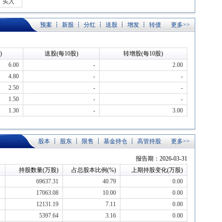
买入
预案
新股
分红
送股
增发
转债
更多>>
)
送股(每10股)
转增股(每10股)
6.00
-
2.00
4.80
-
-
2.50
-
-
1.50
-
-
1.30
-
3.00
股本
股东
限售
基金持仓
高管持股
更多>>
报告期：2026-03-31
持股数量(万股)
占总股本比例(%)
上期持股变化(万股)
69637.31
40.79
0.00
17063.08
10.00
0.00
12131.19
7.11
0.00
5397.64
3.16
0.00