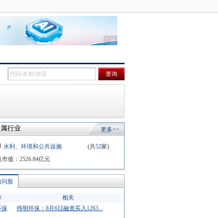
所属行业
更多>>
水利、环境和公共设施
(共
52
家)
管理业
总市值：
2526.84
亿元
访问股
称
相关
环保
伟明环保：8月6日融资买入1263...