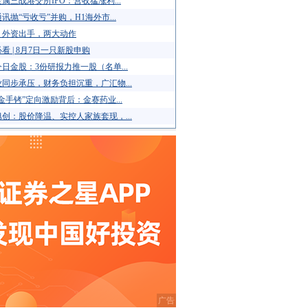
属三战港交所IPO：营收猛涨利...
讯抛“亏收亏”并购，H1海外市...
！外资出手，两大动作
看 | 8月7日一只新股申购
日金股：3份研报力推一股（名单...
同步承压，财务负担沉重，广汇物...
金手铐”定向激励背后：金赛药业...
创：股价降温、实控人家族套现，...