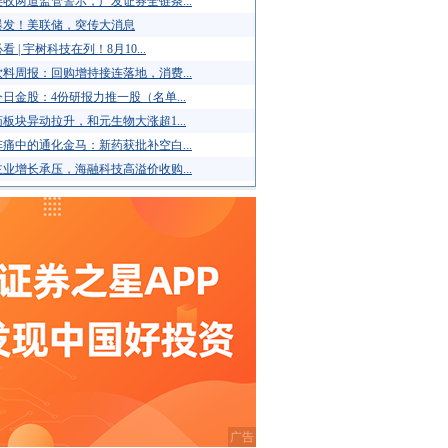
收两道监管警示，广发证券全链条...
爆发！美联储，突传大消息
看 | 宇树科技在列！8月10...
料周报：回购增持接连落地，消费...
日金股：4份研报力推一股（名单...
板块异动拉升，和元生物大涨超1...
痛中的通化金马：新药获批补空白...
业增长承压，海融科技高溢价收购...