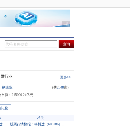
所属行业
更多>>
制造业
(共
2348
家)
总市值：
215090.24
亿元
访问股
称
相关
达
股票行情快报：科博达（603786）...