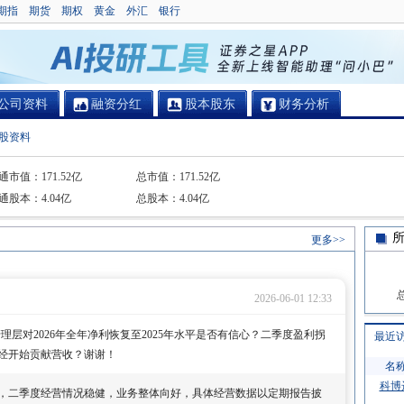
期指
期货
期权
黄金
外汇
银行
公司资料
融资分红
股本股东
财务分析
股资料
通市值：
171.52亿
总市值：
171.52亿
通股本：
4.04亿
总股本：
4.04亿
更多>>
2026-06-01 12:33
理层对2026年全年净利恢复至2025年水平是否有信心？二季度盈利拐
最近
经开始贡献营收？谢谢！
名
科博
，二季度经营情况稳健，业务整体向好，具体经营数据以定期报告披