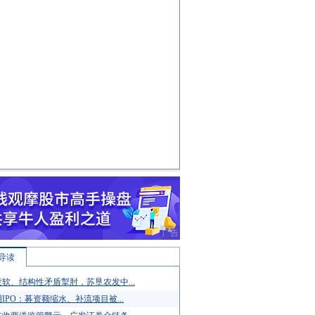
导读
软、结构性矛盾掣肘，苏垦农发中...
IPO：募资额缩水、补流项目被...