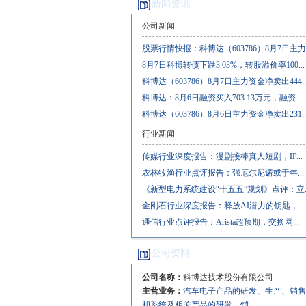
新闻资讯
公司新闻
股票行情快报：科博达（603786）8月7日主力..
8月7日科博转债下跌3.03%，转股溢价率100...
科博达（603786）8月7日主力资金净卖出444..
科博达：8月6日融资买入703.13万元，融资...
科博达（603786）8月6日主力资金净卖出231..
行业新闻
传媒行业深度报告：漫剧接棒真人短剧，IP...
农林牧渔行业点评报告：强厄尔尼诺或于年...
《新型电力系统建设“十五五”规划》点评：立..
金刚石行业深度报告：释放AI潜力的钥匙，...
通信行业点评报告：Arista超预期，交换网...
公司资料
公司名称：
科博达技术股份有限公司
主营业务：
汽车电子产品的研发、生产、销售
和系统及相关产品的研发、销...