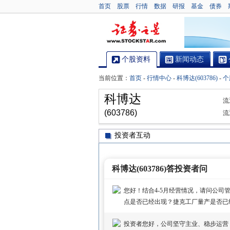
首页
股票
行情
数据
研报
基金
债券
个股资料
新闻动态
当前位置：
首页
-
行情中心
-
科博达(603786)
-
个
科博达
流
(603786)
流
投资者互动
科博达(603786)答投资者问
您好！结合4-5月经营情况，请问公司管
点是否已经出现？捷克工厂量产是否已
投资者您好，公司坚守主业、稳步运营