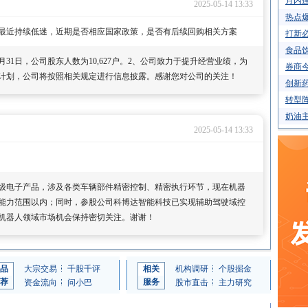
月内连
2025-05-14 13:33
热点
最近持续低迷，近期是否相应国家政策，是否有后续回购相关方案
打新必
食品饮
月31日，公司股东人数为10,627户。2、公司致力于提升经营业绩，为
券商今
计划，公司将按照相关规定进行信息披露。感谢您对公司的关注！
创新药
转型阵
奶油主
2025-05-14 13:33
级电子产品，涉及各类车辆部件精密控制、精密执行环节，现在机器
能力范围以内；同时，参股公司科博达智能科技已实现辅助驾驶域控
机器人领域市场机会保持密切关注。谢谢！
品
大宗交易
千股千评
相关
机构调研
个股掘金
荐
服务
资金流向
问小巴
股市直击
主力研究