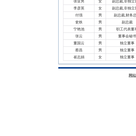
张亚男
女
副总裁,非独立
李彦英
女
副总裁,非独立
付强
男
副总裁,财务
瓮铁
男
副总裁
宁艳池
男
职工代表董
张云
男
董事会秘
董国云
男
独立董事
蔡昌
男
独立董事
崔志娟
女
独立董事
网站