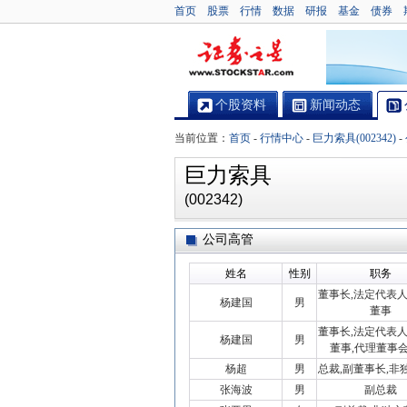
首页
股票
行情
数据
研报
基金
债券
个股资料
新闻动态
当前位置：
首页
-
行情中心
-
巨力索具(002342)
-
巨力索具
(002342)
公司高管
姓名
性别
职务
董事长,法定代表人
杨建国
男
董事
董事长,法定代表人
杨建国
男
董事,代理董事
杨超
男
总裁,副董事长,非
张海波
男
副总裁