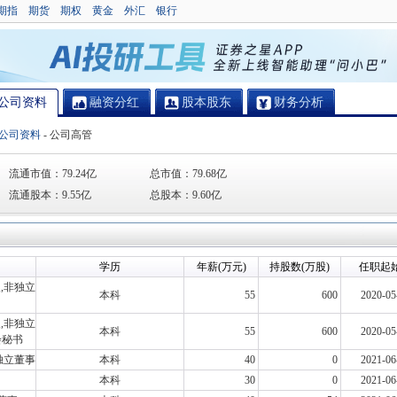
期指
期货
期权
黄金
外汇
银行
公司资料
融资分红
股本股东
财务分析
公司资料
-
公司高管
流通市值：
79.24亿
总市值：
79.68亿
流通股本：
9.55亿
总股本：
9.60亿
学历
年薪(万元)
持股数(万股)
任职起
,非独立
本科
55
600
2020-05
,非独立
本科
55
600
2020-05
会秘书
独立董事
本科
40
0
2021-06
本科
30
0
2021-06