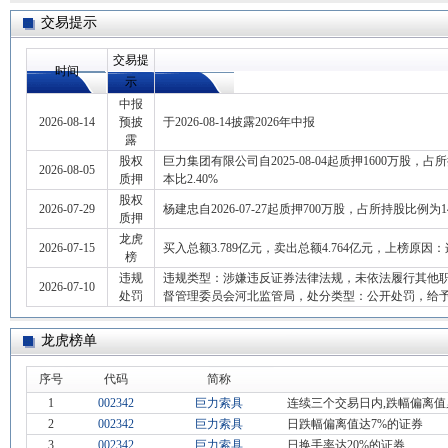
交易提示
交易提
时间
示
中报
2026-08-14
预披
于2026-08-14披露2026年中报
露
股权
巨力集团有限公司自2025-08-04起质押1600万股，占
2026-08-05
质押
本比2.40%
股权
2026-07-29
杨建忠自2026-07-27起质押700万股，占所持股比例为1
质押
龙虎
2026-07-15
买入总额3.789亿元，卖出总额4.764亿元，上榜原
榜
违规
违规类型：涉嫌违反证券法律法规，未依法履行其他职
2026-07-10
处罚
督管理委员会河北监管局，处分类型：公开处罚，给予
龙虎榜单
序号
代码
简称
1
002342
巨力索具
连续三个交易日内,跌幅偏离值
2
002342
巨力索具
日跌幅偏离值达7%的证券
3
002342
巨力索具
日换手率达20%的证券