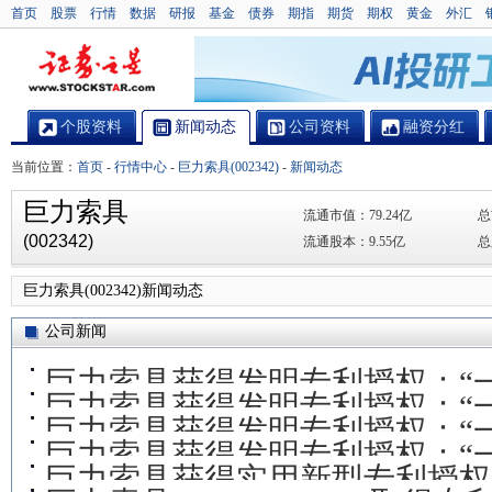
首页
股票
行情
数据
研报
基金
债券
期指
期货
期权
黄金
外汇
个股资料
新闻动态
公司资料
融资分红
当前位置：
首页
-
行情中心
-
巨力索具(002342)
-
新闻动态
巨力索具
流通市值：
79.24亿
总
(002342)
流通股本：
9.55亿
总
巨力索具(002342)新闻动态
公司新闻
巨力索具获得发明专利授权：“
巨力索具获得发明专利授权：“
巨力索具获得发明专利授权：“
巨力索具获得发明专利授权：“
法”
巨力索具获得实用新型专利授权