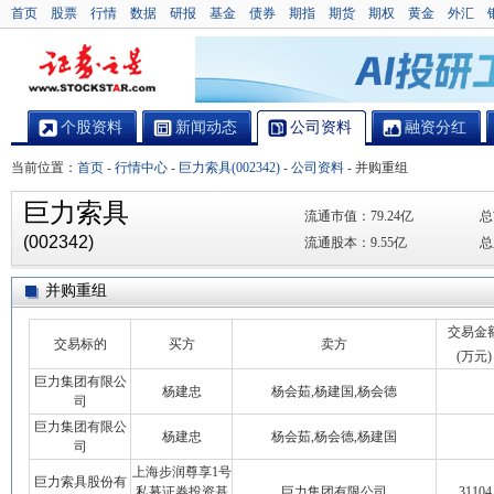
首页
股票
行情
数据
研报
基金
债券
期指
期货
期权
黄金
外汇
个股资料
新闻动态
公司资料
融资分红
当前位置：
首页
-
行情中心
-
巨力索具(002342)
-
公司资料
-
并购重组
巨力索具
流通市值：
79.24亿
总
(002342)
流通股本：
9.55亿
总
并购重组
交易金
交易标的
买方
卖方
(万元)
巨力集团有限公
杨建忠
杨会茹,杨建国,杨会德
司
巨力集团有限公
杨建忠
杨会茹,杨会德,杨建国
司
上海步润尊享1号
巨力索具股份有
私募证券投资基
巨力集团有限公司
31104