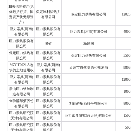
相关供热资产(具
体包括存货、固
保定玖利徐热力
保定巨力供热有限公司
12025
定资产及无形资
有限公司
产)
巨力索具(河南)
巨力索具股份有
巨力索具(河南)有限公司
4000
有限公司
限公司
巨力索具股份有
张虹
杨建国
限公司
保定巨力供热有
巨力索具股份有
保定巨力供热有限公司
5500
限公司
限公司
MZGT2021-5地
巨力索具(河南)
孟州市自然资源和规划局
9869
块的土地使用权
有限公司
巨力索具(河南)
巨力索具股份有
12000
有限公司
限公司
唐山巨力钢丝制
巨力索具股份有
1000
造有限公司
限公司
刘伶醉酿酒股份
巨力索具股份有
刘伶醉酿酒股份有限公司
8000
有限公司
限公司
巨力索具研究院
巨力索具股份有
巨力索具研究院(天津)有限公司
1500
(天津)有限公司
限公司
巨力索具研究院
巨力索具股份有
500
(天津)有限公司
限公司