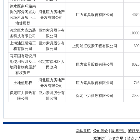
徐水区南环路南
侧的部分闲置办
河北巨力房地产
巨力索具股份有限公司
4676
公场所及项下土
开发有限公司
地使用权
河北巨力应急装
巨力索具股份有
10000
备科技有限公司
限公司
上海浦江缆索工
巨力索具股份有
上海浦江缆索工程有限公司
800
程有限公司
限公司
两宗国有建设用
地使用权以及土
保定市徐水区人
巨力索具股份有限公司
8025
地附着物房屋所
民政府
有权资产
河北巨力房地产
土地使用权
巨力索具股份有限公司
746
开发有限公司
保定巨力供热有
巨力索具股份有
保定巨力供热有限公司
2000
限公司
限公司
网站导航
|
公司简介
|
法律声明
|
诚聘英
欢迎访问证券之星！请
点此