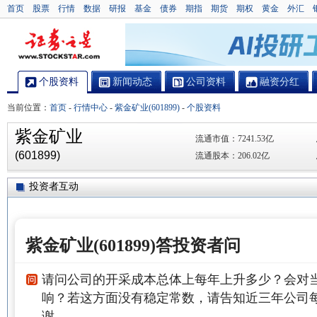
首页
股票
行情
数据
研报
基金
债券
期指
期货
期权
黄金
外汇
个股资料
新闻动态
公司资料
融资分红
当前位置：
首页
-
行情中心
-
紫金矿业(601899)
-
个股资料
紫金矿业
流通市值：
7241.53亿
(601899)
流通股本：
206.02亿
投资者互动
紫金矿业(601899)答投资者问
请问公司的开采成本总体上每年上升多少？会对
响？若这方面没有稳定常数，请告知近三年公司
谢。