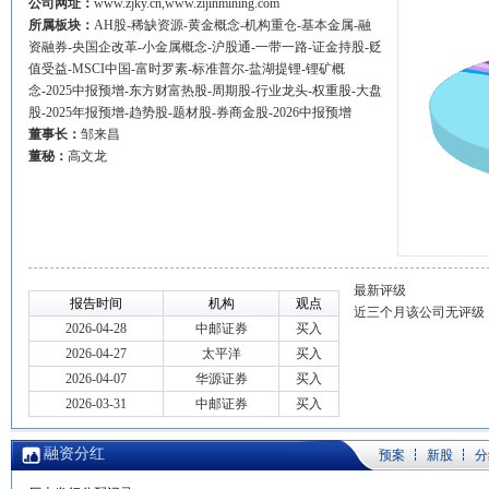
公司网址：
www.zjky.cn,www.zijinmining.com
所属板块：
AH股-稀缺资源-黄金概念-机构重仓-基本金属-融
资融券-央国企改革-小金属概念-沪股通-一带一路-证金持股-贬
值受益-MSCI中国-富时罗素-标准普尔-盐湖提锂-锂矿概
念-2025中报预增-东方财富热股-周期股-行业龙头-权重股-大盘
股-2025年报预增-趋势股-题材股-券商金股-2026中报预增
董事长：
邹来昌
董秘：
高文龙
最新评级
报告时间
机构
观点
近三个月该公司无评级
2026-04-28
中邮证券
买入
2026-04-27
太平洋
买入
2026-04-07
华源证券
买入
2026-03-31
中邮证券
买入
融资分红
预案
新股
分