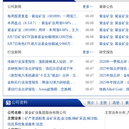
公司新闻
更多>>
最新公告
每周股票复盘：紫金矿业（601899）一周现三...
08-09
紫金矿业: 紫金矿
本周盘点（8.3-8.7）：紫金矿业周涨6.68%，...
08-08
紫金矿业: 紫金矿业
紫金矿业（601899）周评：本周涨6.68%，主力...
08-08
紫金矿业: 紫金矿业
8月7日矿业ETF国泰基金份额增加1200万份...
08-08
紫金矿业: 紫金矿业
8月7日有色ETF易方达基金份额减少900万...
08-08
紫金矿业: 紫金矿业
行业新闻
更多>>
研究报告
传媒行业深度报告：漫剧接棒真人短剧，IP...
08-07
2026年一季报点评
农林牧渔行业点评报告：强厄尔尼诺或于年...
08-07
2025年报点评报告
《新型电力系统建设“十五五”规划》点评：立...
08-07
2025年报点评：金
金刚石行业深度报告：释放AI潜力的钥匙，...
08-07
2025年年报点评：
通信行业点评报告：Arista超预期，交换网...
08-07
收购Allied Gold，
公司资料
简介
主营
高管
重
公司名称：
紫金矿业集团股份有限公司
主营业务分布_
主营业务：
矿产资源勘查;金矿采选;金冶炼;铜矿采选;铜冶炼;
信息系统集成服务;信息...