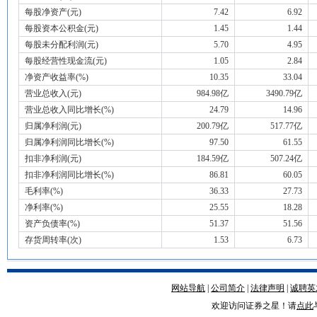
每股净资产(元)
7.42
6.92
每股资本公积金(元)
1.45
1.44
每股未分配利润(元)
5.70
4.95
每股经营性现金流(元)
1.05
2.84
净资产收益率(%)
10.35
33.04
营业总收入(元)
984.98亿
3490.79亿
营业总收入同比增长(%)
24.79
14.96
归属净利润(元)
200.79亿
517.77亿
归属净利润同比增长(%)
97.50
61.55
扣非净利润(元)
184.59亿
507.24亿
扣非净利润同比增长(%)
86.81
60.05
毛利率(%)
36.33
27.73
净利率(%)
25.55
18.28
资产负债率(%)
51.37
51.56
存货周转率(次)
1.53
6.73
网站导航
|
公司简介
|
法律声明
|
诚聘英
欢迎访问证券之星！请
点此