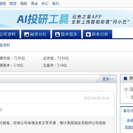
期指
期货
期权
黄金
外汇
银行
公司资料
融资分红
股本股东
财务分析
股资料
通市值：
72.81亿
总市值：
72.81亿
通股本：
5.10亿
总股本：
5.10亿
更多>>
2025-04-09 16:34
？
最近
名
比较低，目前公司各项业务正常开展，预计美国加征关税对公司现有
利柏