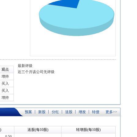
最新评级
观点
近三个月该公司无评级
增持
买入
买入
增持
预案
新股
分红
送股
增发
转债
更多>>
)
送股(每10股)
转增股(每10股)
0.50
-
-