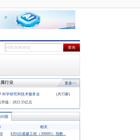
所属行业
更多>>
科学研究和技术服务业
(共
55
家)
总市值：
2823.35
亿元
访问股
称
相关
特
8月6日基建工程（399995）指数...