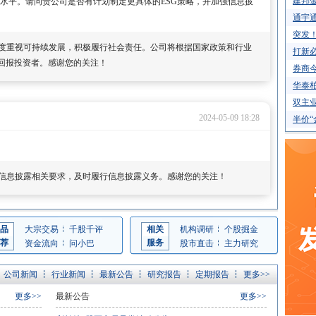
建邦金
均水平。请问贵公司是否有计划制定更具体的ESG策略，并加强信息披
通宇通
突发
度重视可持续发展，积极履行社会责任。公司将根据国家政策和行业
打新必
、回报投资者。感谢您的关注！
券商今
华泰柏
双主业
2024-05-09 18:28
半价“
信息披露相关要求，及时履行信息披露义务。感谢您的关注！
品
大宗交易
千股千评
相关
机构调研
个股掘金
荐
服务
资金流向
问小巴
股市直击
主力研究
公司新闻
行业新闻
最新公告
研究报告
定期报告
更多>>
更多>>
最新公告
更多>>