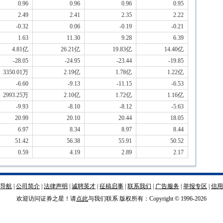
0.96
0.96
0.96
0.95
2.49
2.41
2.35
2.22
-0.32
0.06
-0.19
-0.21
1.63
11.30
9.28
6.39
4.81亿
26.21亿
19.83亿
14.40亿
-28.05
-24.95
-23.44
-19.85
3350.01万
2.19亿
1.78亿
1.22亿
-6.60
-9.13
-11.15
-6.53
2993.25万
2.10亿
1.72亿
1.16亿
-9.93
-8.10
-8.12
-5.63
20.99
20.10
20.44
18.05
6.97
8.34
8.97
8.44
51.42
56.38
55.91
50.52
0.59
4.19
2.89
2.17
导航
|
公司简介
|
法律声明
|
诚聘英才
|
征稿启事
|
联系我们
|
广告服务
|
举报专区
|
信用
欢迎访问证券之星！请
点此
与我们联系 版权所有：Copyright © 1996-
2026