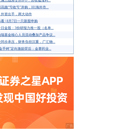
属三战港交所IPO：营收猛涨利...
讯抛“亏收亏”并购，H1海外市...
！外资出手，两大动作
看 | 8月7日一只新股申购
日金股：3份研报力推一股（名单...
瑞基金核心人员流动叠加产品争议...
同步承压，财务负担沉重，广汇物...
金手铐”定向激励背后：金赛药业...