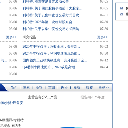
.
08-06
利柏特: 股票交易异常波动公告
08-05
08-06
利柏特: 关于回购股份事项前十大股东...
08-05
08-06
利柏特: 关于以集中竞价交易方式首次...
07-31
08-06
利柏特: 2026年第一次临时股东会...
07-30
.
08-06
利柏特: 关于以集中竞价交易方式回购...
07-30
更多>>
研究报告
更多>>
08-06
2025年中报点评：营收承压，关注新...
09-03
08-06
2024半年报点评：利润增速表现亮眼...
08-30
...
08-06
国内领先工业模块制造商，充分受益于全...
09-12
08-06
Q4毛利率同比提升，2023或是高增...
04-04
08-06
简介
主营
高管
重组
诉讼
股权
投资
更多>>
主营业务分布_产品
报告期2025年度
制造;特种设备安
0-氢能源-专精特
贸易概念-东方财