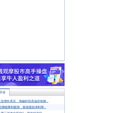
导读
业增长承压，海融科技高溢价收购...
陷增收降利困局，新泉股份净利率...