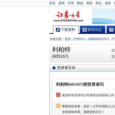
首页
股票
行情
数据
研报
基金
债券
个股资料
新闻动态
当前位置：
首页
-
行情中心
-
利柏特(605167)
-
个
利柏特
流
(605167)
流
投资者互动
利柏特(605167)答投资者问
美国对等关税对公司现有业务影响几何
尊敬的投资者，您好！公司外销收入占
业务影响有限。感谢您的关注！