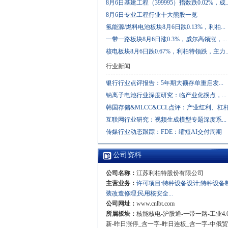
8月6日基建工程（399995）指数跌0.02%，成..
8月6日专业工程行业十大熊股一览
氢能源/燃料电池板块8月6日跌0.13%，利柏...
一带一路板块8月6日涨0.3%，威尔高领涨，...
核电板块8月6日跌0.67%，利柏特领跌，主力..
行业新闻
银行行业点评报告：5年期大额存单重启发...
钠离子电池行业深度研究：临产业化拐点，...
韩国存储&MLCC&CCL点评：产业红利、杠杆与
互联网行业研究：视频生成模型专题深度系...
传媒行业动态跟踪：FDE：缩短AI交付周期
公司资料
公司名称：
江苏利柏特股份有限公司
主营业务：
许可项目:特种设备设计;特种设备
装改造修理;民用核安全...
公司网址：
www.cnlbt.com
所属板块：
核能核电-沪股通-一带一路-工业4.
新-昨日涨停_含一字-昨日连板_含一字-中俄