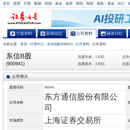
首页
股票
行情
数据
研报
基金
债券
期指
期货
期权
黄金
外汇
个股资料
新闻动态
公司资料
融资分红
当前位置：
首页
-
行情中心
-
东信B股(900941)
-
公司资料
-
公司资料
东信B股
流通市值：
1.45亿
总市
(900941)
流通股本：
3.00亿
总股
公司简介
股票代码
900941
东方通信股份有限公
公司全称
司
上海证券交易所
市场类型