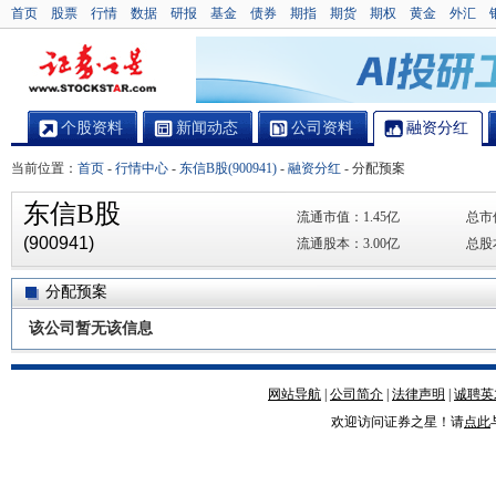
首页
股票
行情
数据
研报
基金
债券
期指
期货
期权
黄金
外汇
个股资料
新闻动态
公司资料
融资分红
当前位置：
首页
-
行情中心
-
东信B股(900941)
-
融资分红
-
分配预案
东信B股
流通市值：
1.45亿
总市
(900941)
流通股本：
3.00亿
总股
分配预案
该公司暂无该信息
网站导航
|
公司简介
|
法律声明
|
诚聘英
欢迎访问证券之星！请
点此