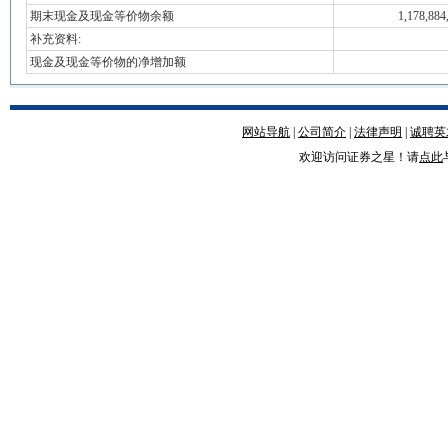
期末现金及现金等价物余额
1,178,884
补充资料:
现金及现金等价物的净增加额
网站导航
|
公司简介
|
法律声明
|
诚聘英
欢迎访问证券之星！请
点此