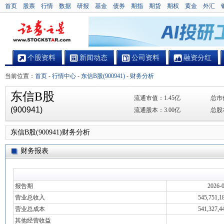
首页
股票
行情
数据
研报
基金
债券
期指
期货
期权
黄金
外汇
个股资料
新闻动态
公司资料
融资分红
当前位置：
首页
-
行情中心
-
东信B股(900941)
-
财务分析
东信B股
流通市值：
1.45亿
总市
(900941)
流通股本：
3.00亿
总股
东信B股(900941)财务分析
财务报表
报告期
2026-
营业总收入
545,751,1
营业总成本
541,327,4
其他经营收益