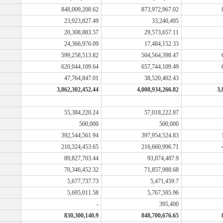
848,009,208.62
873,972,967.02
23,923,827.49
33,240,495
20,308,883.57
29,573,657.11
24,366,976.09
17,484,152.33
599,258,513.82
504,564,398.47
620,044,109.64
657,744,109.49
47,764,847.01
38,520,402.43
3,862,302,452.44
4,008,934,266.82
3,
55,384,220.24
57,018,222.87
500,000
500,000
392,544,561.94
397,954,524.83
210,324,453.65
216,660,996.71
89,827,703.44
93,074,487.9
70,346,452.32
71,857,988.68
5,677,737.73
5,471,459.7
5,695,011.58
5,767,595.96
-
395,400
830,300,140.9
848,700,676.65