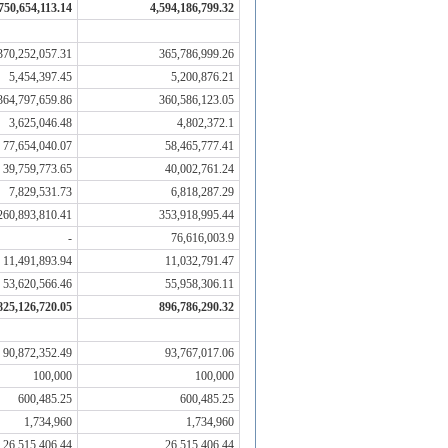
750,654,113.14
4,594,186,799.32
370,252,057.31
365,786,999.26
5,454,397.45
5,200,876.21
364,797,659.86
360,586,123.05
3,625,046.48
4,802,372.1
77,654,040.07
58,465,777.41
39,759,773.65
40,002,761.24
7,829,531.73
6,818,287.29
260,893,810.41
353,918,995.44
-
76,616,003.9
11,491,893.94
11,032,791.47
53,620,566.46
55,958,306.11
825,126,720.05
896,786,290.32
90,872,352.49
93,767,017.06
100,000
100,000
600,485.25
600,485.25
1,734,960
1,734,960
26,515,406.44
26,515,406.44