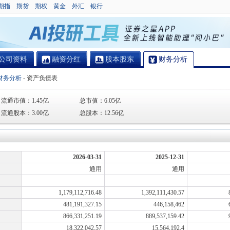
期指
期货
期权
黄金
外汇
银行
公司资料
融资分红
股本股东
财务分析
财务分析
-
资产负债表
流通市值：
1.45亿
总市值：
6.05亿
流通股本：
3.00亿
总股本：
12.56亿
2026-03-31
2025-12-31
通用
通用
1,179,112,716.48
1,392,111,430.57
481,191,327.15
446,158,462
866,331,251.19
889,537,159.42
18,322,042.57
15,564,192.4