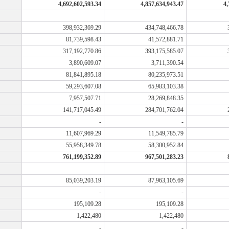
4,692,602,593.34
4,857,634,943.47
4,
398,932,369.29
434,748,466.78
81,739,598.43
41,572,881.71
317,192,770.86
393,175,585.07
3,890,609.07
3,711,390.54
81,841,895.18
80,235,973.51
59,293,607.08
65,983,103.38
7,957,507.71
28,269,848.35
141,717,045.49
284,701,762.04
-
-
11,607,969.29
11,549,785.79
55,958,349.78
58,300,952.84
761,199,352.89
967,501,283.23
85,039,203.19
87,963,105.69
-
-
195,109.28
195,109.28
1,422,480
1,422,480
-
-