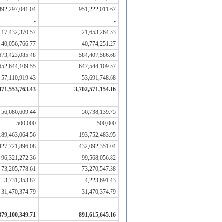
892,297,041.04
951,222,011.67
-
-
17,432,370.57
21,653,264.53
40,056,766.77
40,774,251.27
673,423,085.48
584,407,586.68
652,644,109.55
647,544,109.57
57,110,919.43
53,691,748.68
871,553,763.43
3,702,571,154.16
56,686,609.44
56,738,139.75
500,000
500,000
189,463,064.56
193,752,483.95
427,721,896.08
432,092,351.04
96,321,272.36
99,568,056.82
73,205,778.61
73,270,547.38
3,731,353.87
4,223,691.43
31,470,374.79
31,470,374.79
-
-
879,100,349.71
891,615,645.16