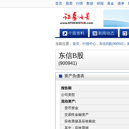
首页
股票
行情
数据
研报
基金
债券
个股资料
新闻动态
当前位置：
首页
-
行情中心
-
东信B股(900941)
-
东信B股
(900941)
资产负债表
报告期
公司类型
流动资产:
货币资金
交易性金融资产
应收票据及应收账款
其中：应收票据