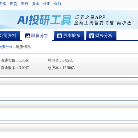
期指
期货
期权
黄金
外汇
银行
公司资料
融资分红
股本股东
财务分析
融资分红
-
融资情况
流通市值：
1.45亿
总市值：
6.05亿
流通股本：
3.00亿
总股本：
12.56亿