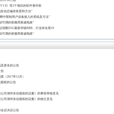
222.60万股
V1.0》等2个项目的软件著作权
消息动态编排装置和方法”
心网中限制用户设备接入的系统及方法”
动可调的射频用衰减电路”
华证指数ESG最新评级BBB，行业排名第19
动可调的射频用衰减电路”
制及更名的公告
公告
（2017年12月）
信股权的公告
股公司湖州东信股权的议案》的事前审核意见
股公司湖州东信股权的议案》的独立意见
时会议决议公告