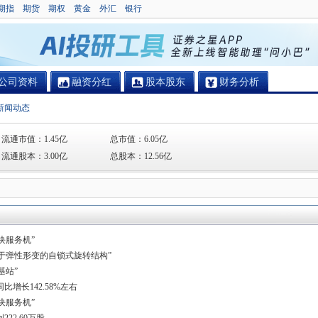
期指
期货
期权
黄金
外汇
银行
公司资料
融资分红
股本股东
财务分析
新闻动态
流通市值：
1.45亿
总市值：
6.05亿
流通股本：
3.00亿
总股本：
12.56亿
块服务机”
于弹性形变的自锁式旋转结构”
基站”
同比增长142.58%左右
块服务机”