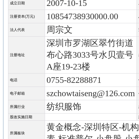
2007-10-15
成立日期
10854738930000.00
注册资本(万元)
周宗文
法人代表
深圳市罗湖区翠竹街道
布心路3033号水贝壹号
注册地址
A座19-23楼
0755-82288871
电话
szchowtaiseng@126.com
电子邮箱
纺织服饰
所属行业
股改实施日期
黄金概念
-
深圳特区
-
机构
所属板块
素
-
标准普尔
-
小盘股
-
小