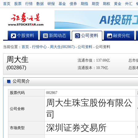
首页
股票
行情
数据
研报
基金
债券
期指
期货
期权
黄金
外汇
个股资料
新闻动态
公司资料
融资分红
当前位置：
首页
-
行情中心
-
周大生(002867)
-
公司资料
-
公司资料
周大生
流通市值：
137.69亿
总市
(002867)
流通股本：
10.79亿
总股
公司简介
股票代码
002867
周大生珠宝股份有限公
公司全称
司
深圳证券交易所
市场类型