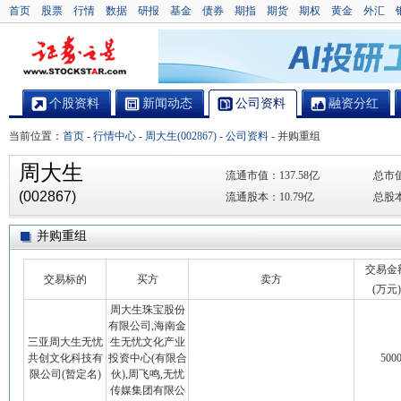
首页
股票
行情
数据
研报
基金
债券
期指
期货
期权
黄金
外汇
个股资料
新闻动态
公司资料
融资分红
当前位置：
首页
-
行情中心
-
周大生(002867)
-
公司资料
-
并购重组
周大生
流通市值：
137.58亿
总市
(002867)
流通股本：
10.79亿
总股
并购重组
交易金
交易标的
买方
卖方
(万元)
周大生珠宝股份
有限公司,海南金
三亚周大生无忧
生无忧文化产业
共创文化科技有
投资中心(有限合
5000
限公司(暂定名)
伙),周飞鸣,无忧
传媒集团有限公