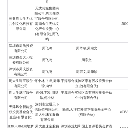
司
无忧传媒集团有
限公司,周大生珠
三亚周大生无忧
宝股份有限公司,
共创文化科技有
海南金生无忧文
5000
限公司
化产业投资中心
(有限合伙),周飞
鸣
深圳市周氏投资
周飞鸣
周华珍,周宗文
有限公司
深圳市金大元投
周飞鸣
周宗文
资有限公司
深圳市周氏投资
周飞鸣
周宗文,周华珍
有限公司
周大生珠宝股份
何小林,卞凌,周华
平潭综合实验区泰有股权投资合伙
有限公司
珍,向钢
企业(有限合伙)
周大生珠宝股份
向钢,卞凌,周华
平潭综合实验区泰有股权投资合伙
有限公司
珍,何小林
企业(有限合伙)
深圳市宝通天下
天津风创新能股
供应链有限公司,
杨涛,天津红杉资本投资基金中心
权投资基金合伙
40358
周大生珠宝股份
(有限合伙)
企业(有限合伙)
有限公司
H303-0061宗地罗
周大生珠宝股份
深圳市规划和国土资源委员会罗湖