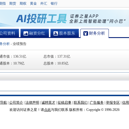
期指
期货
期权
黄金
外汇
银行
公司资料
融资分红
股本股东
财务分析
务分析
-
业绩预告
通市值：
136.51亿
总市值：
137.31亿
通股本：
10.79亿
总股本：
10.85亿
导航
|
公司简介
|
法律声明
|
诚聘英才
|
征稿启事
|
联系我们
|
广告服务
|
举报专区
|
信用
欢迎访问证券之星！请
点此
与我们联系 版权所有：Copyright © 1996-
2026