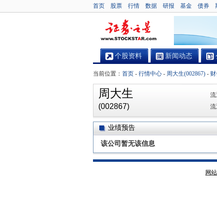
首页
股票
行情
数据
研报
基金
债券
个股资料
新闻动态
当前位置：
首页
-
行情中心
-
周大生(002867)
-
财
周大生
流
(002867)
流
业绩预告
该公司暂无该信息
网站